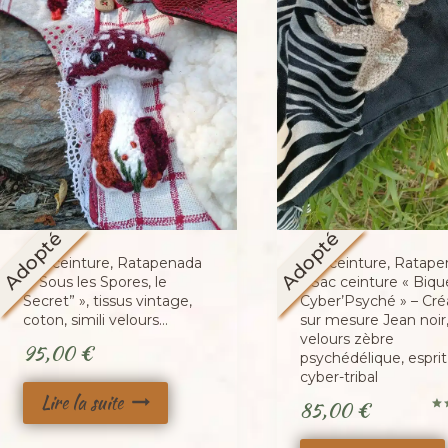
Adopté
Adopté
Sac ceinture, Ratapenada
Sac ceinture, Ratap
« “Sous les Spores, le
« Sac ceinture « Biqu
Secret” », tissus vintage,
Cyber’Psyché » – Cré
coton, simili velours…
sur mesure Jean noir
velours zèbre
95,00
€
psychédélique, esprit
cyber-tribal
Lire la suite
85,00
€
No
5.0
sur