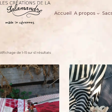
Aller
au
Accueil
A propos
Sac
contenu
Les créations de la salamandre
made in cévennes
Trié
Affichage de 1–15 sur 41 résultats
du
plus
récent
au
plus
ancien