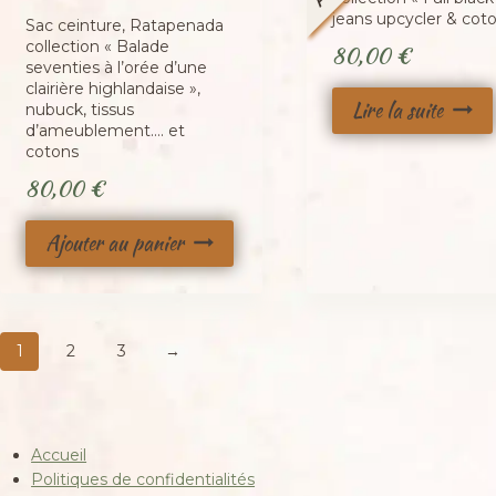
jeans upcycler & cot
Sac ceinture, Ratapenada
collection « Balade
80,00
€
seventies à l’orée d’une
clairière highlandaise »,
Lire la suite
nubuck, tissus
d’ameublement…. et
cotons
80,00
€
Ajouter au panier
1
2
3
→
Accueil
Politiques de confidentialités