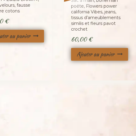
Sac à main, bohemian
, velours, fausse
poéte, Flowers power
ure cotons
california Vibes, jeans,
tissus d’ameublements
00
€
similis et fleurs pavot
crochet
uter au panier
60,00
€
Ajouter au panier