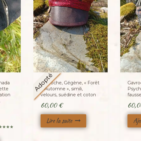
Adopté
enada
Gavroche, Gégène, « Forêt
Gavro
ette
d’Automne », simili,
PsychC
ation
velours, suédine et coton
fausse
,
60,00
€
60,
Lire la suite
Ajo
te
0
 5