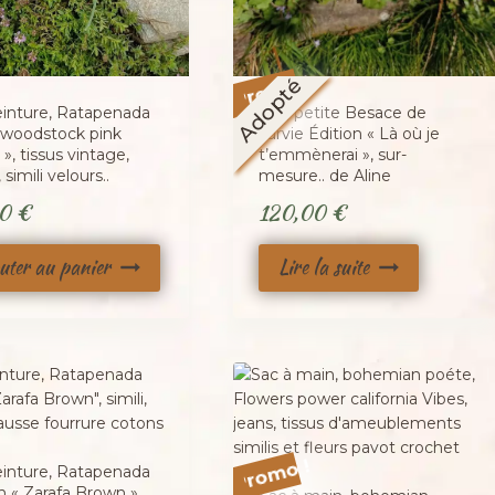
Promo !
Adopté
einture, Ratapenada
Sac, petite Besace de
e woodstock pink
survie Édition « Là où je
 », tissus vintage,
t’emmènerai », sur-
 simili velours..
mesure.. de Aline
00
€
120,00
€
uter au panier
Lire la suite
Promo !
einture, Ratapenada
n « Zarafa Brown »,