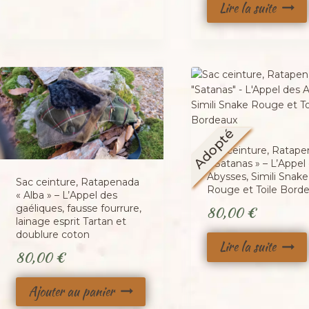
Lire la suite
Adopté
Sac ceinture, Ratap
« Satanas » – L’Appel
Abysses, Simili Snake
Sac ceinture, Ratapenada
Rouge et Toile Bord
« Alba » – L’Appel des
gaéliques, fausse fourrure,
80,00
€
lainage esprit Tartan et
doublure coton
Lire la suite
80,00
€
Ajouter au panier