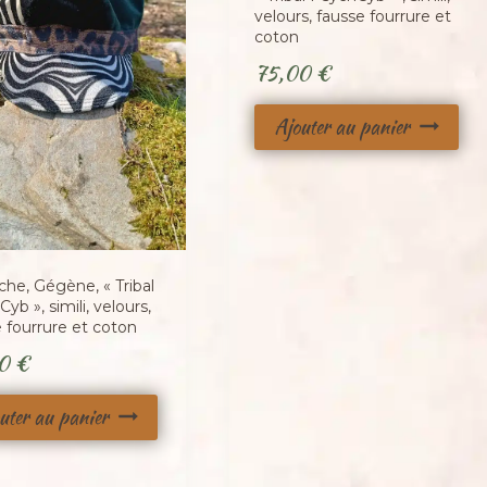
velours, fausse fourrure et
coton
75,00
€
Ajouter au panier
che, Gégène, « Tribal
yb », simili, velours,
 fourrure et coton
00
€
uter au panier