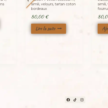
ons
simili, velours, tartan coton
simili
bordeaux
fourr
80,00
€
80,
Lire la suite
Ajo