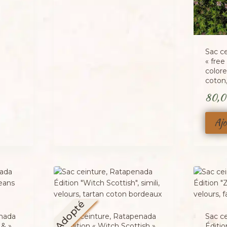
Sac c
« fre
colore
coton,
80,
Ajo
Adopté
enada
Sac ceinture, Ratapenada
Sac c
 & »,
Édition « Witch Scottish »,
Éditio