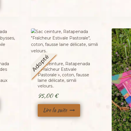
Adopté
enada
Sac ceinture, Ratapenada
 des
« Fraîcheur Estivale
Pastorale », coton, fausse
eaux
laine délicate, simili
velours..
95,00
€
Lire la suite