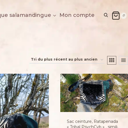
que salamandingue
Mon compte
0
Sac ceinture, Ratapenada
« Tribal PsychCyb » , simili,