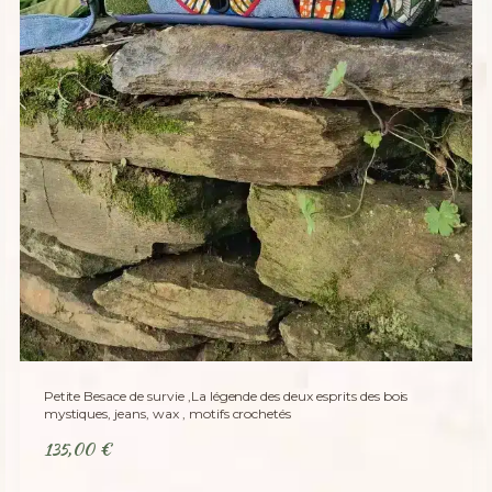
Petite Besace de survie ,La légende des deux esprits des bois
mystiques, jeans, wax , motifs crochetés
135,00
€