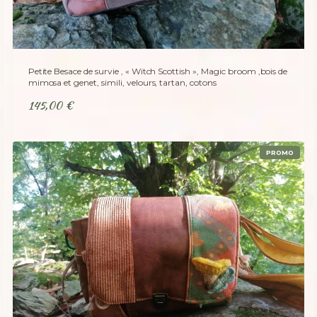
Petite Besace de survie , « Witch Scottish », Magic broom ,bois de
mimosa et genet, simili, velours, tartan, cotons
145,00
€
P
PROMO
R
O
D
U
I
T
E
N
P
R
O
M
O
T
I
O
N