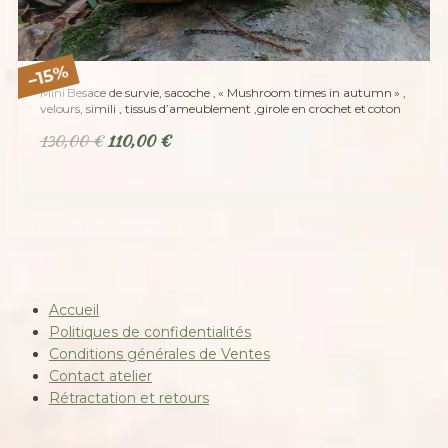
%
15
–
Mini Besace de survie, sacoche , « Mushroom times in autumn » ,
velours, simili , tissus d’ameublement ,girole en crochet et coton
L
L
130,00
€
110,00
€
e
e
p
p
r
r
i
i
x
x
i
a
n
c
Accueil
i
t
Politiques de confidentialités
t
u
Conditions générales de Ventes
Contact atelier
i
e
Rétractation et retours
a
l
l
e