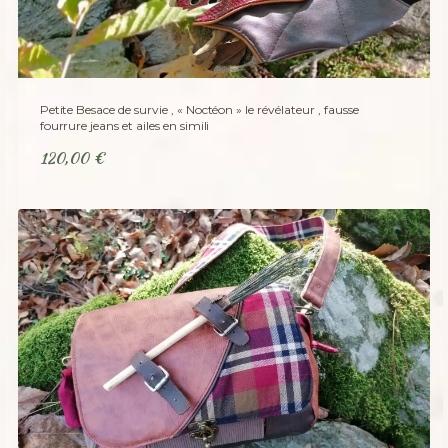
Petite Besace de survie , « Noctéon » le révélateur , fausse
fourrure jeans et ailes en simili
120,00
€