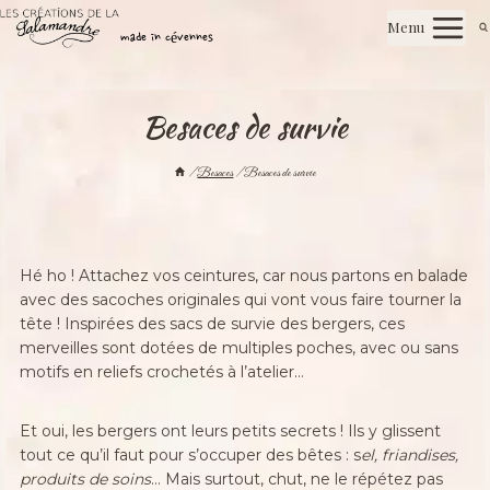
Aller
Les créations de la salamandre
Menu
au
made in cévennes
contenu
Besaces de survie
/
Besaces
/
Besaces de survie
Hé ho ! Attachez vos ceintures, car nous partons en balade
avec des sacoches originales qui vont vous faire tourner la
tête ! Inspirées des sacs de survie des bergers, ces
merveilles sont dotées de multiples poches, avec ou sans
motifs en reliefs crochetés à l’atelier…
Et oui, les bergers ont leurs petits secrets ! Ils y glissent
tout ce qu’il faut pour s’occuper des bêtes : s
el, friandises,
produits de soins
… Mais surtout, chut, ne le répétez pas