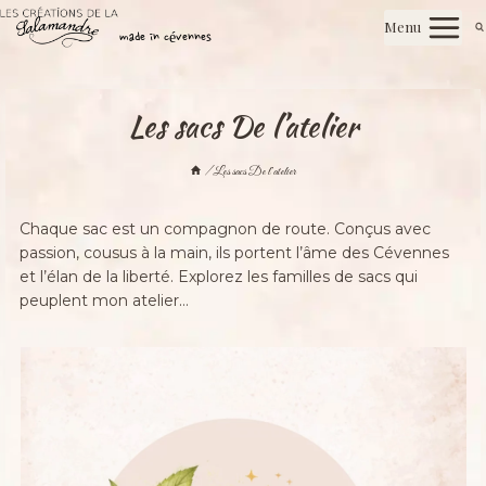
Aller
Les créations de la salamandre
Menu
au
made in cévennes
contenu
Les sacs De l’atelier
/
Les sacs De l’atelier
Chaque sac est un compagnon de route. Conçus avec
passion, cousus à la main, ils portent l’âme des Cévennes
et l’élan de la liberté. Explorez les familles de sacs qui
peuplent mon atelier…