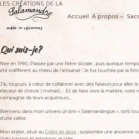
Aller
au
Accueil
A propos
Sac
contenu
Les créations de la salamandre
made in cévennes
Qui suis-je?
Née en 1990, Passée par une filière sociale , puis quelque temps 
été indiffèrent au milieu de l’artisanat ! Je fus touchée par la fr
J’ai, toujours, à cœur de collaborer avec des faiseurs pour allier le
éleveur de chèvre ( mohair), … Et de faire vivre la matière, voire 
compagnie de leurs acquéreurs…
Bienvenu dans mon univers un brin « Salamandingue », sorti to
d’une vallée.
Mon atelier, situé au
Collet de dèze
, surplombe une ancienne voi
Avec passion et émotions, je crée