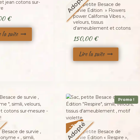
Adopté
, et jean cotons sur-
Sac, petite Besace de
re
survie Édition » Flowers
power California Vibes »,
,00
€
velours, tissus
d’ameublement et cotons
e la suite
150,00
€
Lire la suite
Promo !
é
Adopté
%
21
-
 Besace de survie ,
Sac, petite Besace de
nyme « , simili,
survie Édition « Respire »,