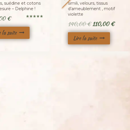
s, suédine et cotons
simili, velours, tissus
esure – Delphine !
d’ameublement , motif
violette
,00
€
Le
Le
Note
140,00
€
110,00
€
5.00
sur 5
prix
prix
e la suite
Lire la suite
initial
actuel
était :
est :
140,00 €.
110,00