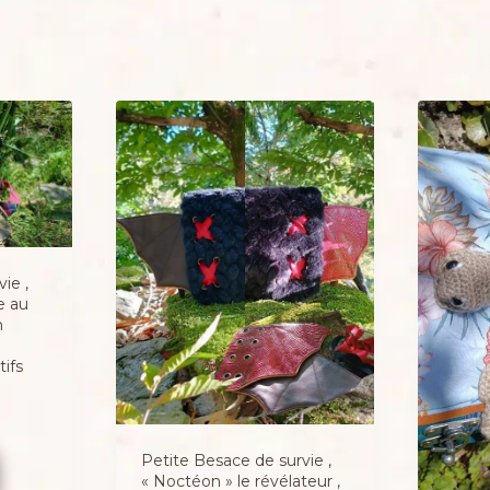
ie ,
e au
n
ifs
Petite Besace de survie ,
« Noctéon » le révélateur ,