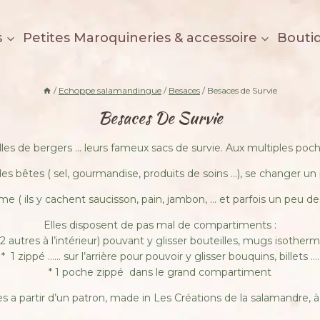
s
Petites Maroquineries & accessoire
Bouti
/
Echoppe salamandingue
/
Besaces
/
Besaces de Survie
Besaces De Survie
les de bergers … leurs fameux sacs de survie. Aux multiples poches
es bêtes ( sel, gourmandise, produits de soins …), se changer un
 ( ils y cachent saucisson, pain, jambon, … et parfois un peu de p
Elles disposent de pas mal de compartiments :
 2 autres à l’intérieur) pouvant y glisser bouteilles, mugs isotherm
* 1 zippé …… sur l’arrière pour pouvoir y glisser bouquins, billets ….
* 1 poche zippé dans le grand compartiment
es a partir d’un patron, made in Les Créations de la salamandre, à l