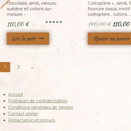
chocolaté, simili, velours,
Coléoptère « , simili, 
suédine et cotons sur-
fourrure tissus, motif
mesure –
coléoptère , cotons …
Le
110,00
€
140,00
€
110,00
Note
prix
5.00
sur 5
Lire la suite
Ajouter au panier
initial
était :
140,00
1
2
→
Accueil
Politiques de confidentialités
Conditions générales de Ventes
Contact atelier
Rétractation et retours