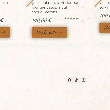
fausse
ça se butine », simili, fausse
velour
fourrure tissus, motif
sur-m
abeille , cotons …
100
Le
€
140,00
€
Note
prix
5.00
Lir
sur 5
Lire la suite
actuel
est :
 €.
110,00 €.