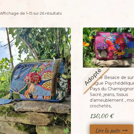
Trié
Affichage de 1–15 sur 26 résultats
du
plus
récent
au
plus
ancien
Adopté
Petite Besace de surv
Fugue Psychédéliqu
Pays du Champigno
Sacré, jeans, tissus
d’ameublement , mot
crochetés,
130,00
€
Lire la suite