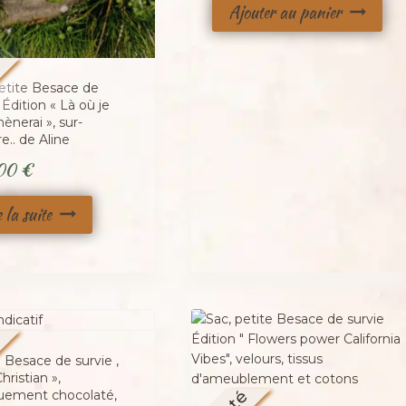
Ajouter au panier
!
é
petite Besace de
 Édition « Là où je
nerai », sur-
.. de Aline
,00
€
e la suite
é
 Besace de survie ,
hristian »,
quement chocolaté,