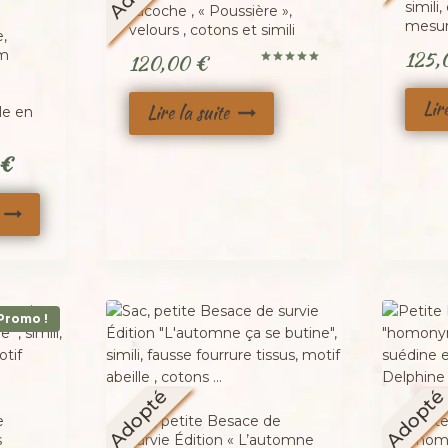
simili
sacoche , « Poussière »,
mesu
velours , cotons et simili
,
125
om
120,00
€
Note
5.00
sur 5
Lir
Lire la suite
le en
Le
€
prix
actuel
est :
 €.
110,00 €.
Promo !
Adopté
Adopt
e
Sac, petite Besace de
Petite
s
survie Édition « L’automne
« homo