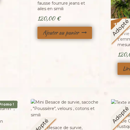
fausse fourrure jeans et
ailes en simili
120,00
€
Promo 
Adopt
Sac, 
Ajouter au panier
survie
t’emmè
mesure
120
Lir
Promo !
Adopt
Petite
Adopté
« De C
rusti
Mini Besace de survie,