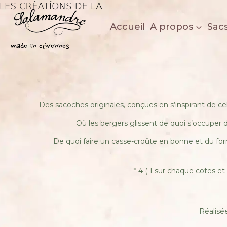
Aller
au
Accueil
A propos
Sac
contenu
Les créations de la salamandre
made in cévennes
Des sacoches originales, conçues en s’inspirant de cel
Où les bergers glissent de quoi s’occuper d
De quoi faire un casse-croûte en bonne et du forme
* 4 ( 1 sur chaque cotes et
​Réalisé