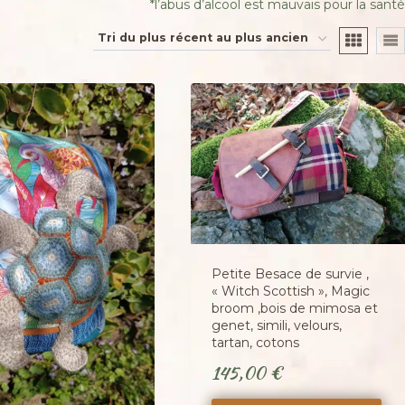
​*l’abus d’alcool est mauvais pour la santé
Petite Besace de survie ,
« Witch Scottish », Magic
broom ,bois de mimosa et
genet, simili, velours,
tartan, cotons
145,00
€