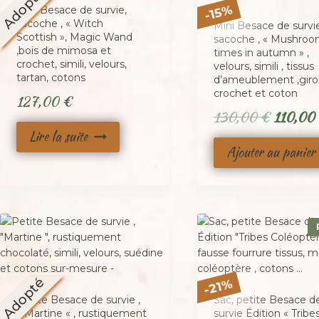
Adopté
%
Mini Besace de survie,
15
-
sacoche , « Witch
Mini Besace de survie
Scottish », Magic Wand
sacoche , « Mushro
,bois de mimosa et
times in autumn » ,
crochet, simili, velours,
velours, simili , tissus
tartan, cotons
d’ameublement ,giro
crochet et coton
127,00
€
Le
130,00
€
110,00
Lire la suite
prix
Ajouter au panier
initial
était :
130,00
Adopté
%
21
-
Petite Besace de survie ,
Sac, petite Besace d
« Martine « , rustiquement
survie Édition « Tribe