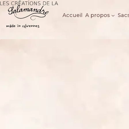
Aller
au
Accueil
A propos
Sac
contenu
Les créations de la salamandre
made in cévennes
/
Echoppe salamandingue
/
Besaces
/
Sac, petite 