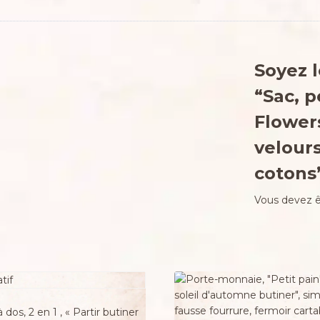
Soyez l
“Sac, p
Flowers
velour
cotons
Vous devez 
 dos, 2 en 1 , « Partir butiner