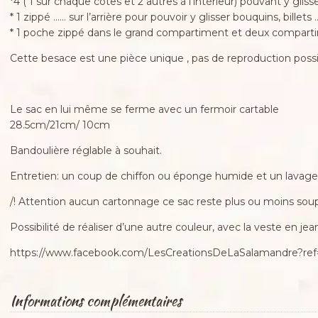
*4 ( 1 sur chaque cotes et 2 autres à l’intérieur) pouvant y glis
* 1 zippé …… sur l’arrière pour pouvoir y glisser bouquins, billets 
* 1 poche zippé dans le grand compartiment et deux compart
Cette besace est une pièce unique , pas de reproduction possible
Le sac en lui même se ferme avec un fermoir cartable
28.5cm/21cm/ 10cm
Bandoulière réglable à souhait.
Entretien: un coup de chiffon ou éponge humide et un lavage
/! Attention aucun cartonnage ce sac reste plus ou moins soup
Possibilité de réaliser d’une autre couleur, avec la veste en je
https://www.facebook.com/LesCreationsDeLaSalamandre?ref=
Informations complémentaires