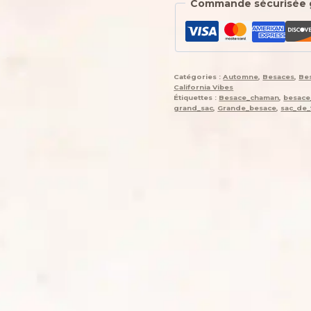
Commande sécurisée 
Catégories :
Automne
,
Besaces
,
Be
California Vibes
Étiquettes :
Besace_chaman
,
besace
grand_sac
,
Grande_besace
,
sac_de_f