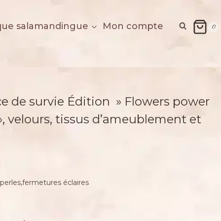
que salamandingue
Mon compte
0
ibes », velours, tissus d’ameublement et cotons
ce de survie Édition » Flowers power
 », velours, tissus d’ameublement et
t
e,perles,fermetures éclaires