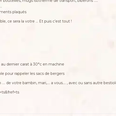
ser bouteilles, mugs isotherme de transport, biberons …..
….
iments plaqués
, ce sera la votre … Et puis c’est tout !
 au dernier carat à 30°c en machine
le pour rappeler les sacs de bergers
an …. de votre bambin, mari,…. a vous…. , avec ou sans autre bestio
ts&fref=ts