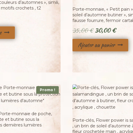
couleurs d’automnes », simili,
, motifs crochets , t2
Porte-monnaie, « Petit pain »,
soleil d’automne butiner », sim
fausse fourrure, fermoir carta
Le
Le
35,00
€
30,00
€
e
prix
prix
Ajouter au panier
initial
actuel
était :
est :
35,00 €.
30,00 
Promo !
Adopté
 Porte-monnaie de poche,
te et butine sous la
Porte-clés, Flower power is
s dernières lumières
, un brin de soleil d’automne 
fleur crochetée main , acryli