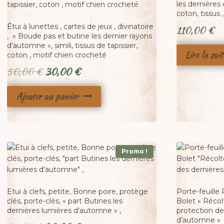
les dernières 
coton, tissus 
Étui à lunettes , cartes de jeux , divinatoire
110,00
€
, » Boude pas et butine les dernier rayons
d’automne », simili, tissus de tapissier,
Lire la suit
coton , motif chien crocheté
Le
Le
50,00
€
30,00
€
prix
prix
Ajouter au panier
initial
actuel
était :
est :
50,00 €.
30,00 €.
Promo !
Etui à clefs, petite, Bonne poire, protège
Porte-feuille
clés, porte-clés, « part Butines les
Bolet « Récol
dernières lumières d’automne » ,
protection de
d’automne »