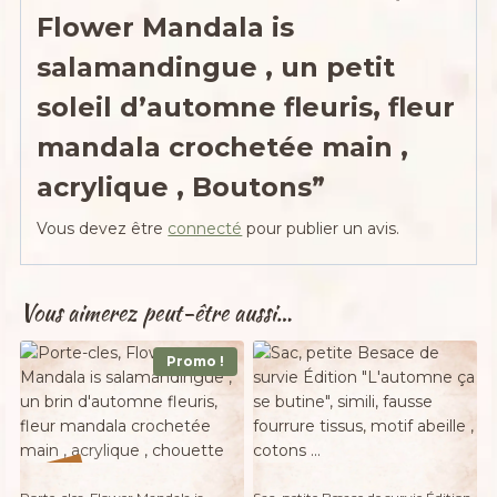
Flower Mandala is
salamandingue , un petit
soleil d’automne fleuris, fleur
mandala crochetée main ,
acrylique , Boutons”
Vous devez être
connecté
pour publier un avis.
Vous aimerez peut-être aussi…
Promo !
Adopté
%
20
-