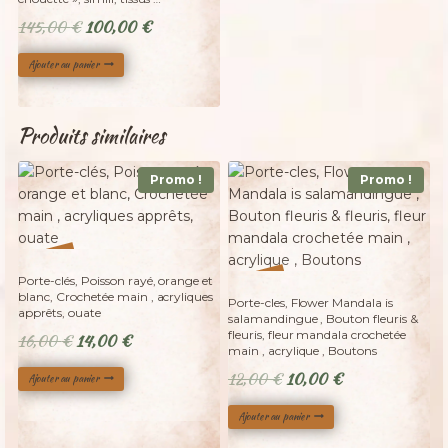
Le
Le
145,00
€
100,00
€
prix
prix
Ajouter au panier
initial
actuel
était :
est :
145,00 €.
100,00 €.
Produits similaires
Promo !
Promo !
%
13
-
%
Porte-clés, Poisson rayé, orange et
17
-
blanc, Crochetée main , acryliques
Porte-cles, Flower Mandala is
apprêts, ouate
salamandingue , Bouton fleuris &
fleuris, fleur mandala crochetée
Le
Le
16,00
€
14,00
€
main , acrylique , Boutons
prix
prix
Le
Le
12,00
€
10,00
€
Ajouter au panier
initial
actuel
prix
prix
était :
est :
Ajouter au panier
initial
actuel
16,00 €.
14,00 €.