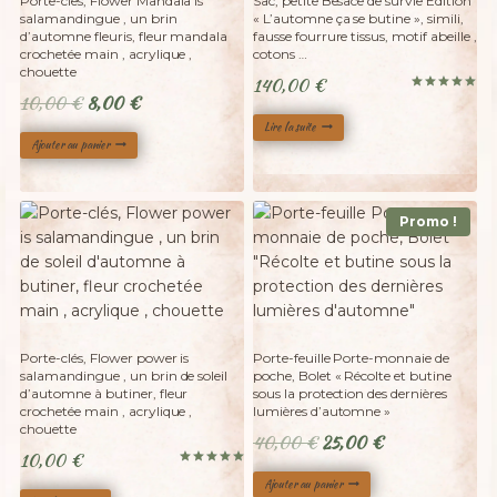
Porte-cles, Flower Mandala is
Sac, petite Besace de survie Édition
salamandingue , un brin
« L’automne ça se butine », simili,
d’automne fleuris, fleur mandala
fausse fourrure tissus, motif abeille ,
crochetée main , acrylique ,
cotons …
chouette
140,00
€
Le
Le
10,00
€
8,00
€
Note
5.00
prix
prix
sur 5
Lire la suite
Ajouter au panier
initial
actuel
était :
est :
10,00 €.
8,00 €.
Promo !
Adopté
Porte-clés, Flower power is
Porte-feuille Porte-monnaie de
salamandingue , un brin de soleil
poche, Bolet « Récolte et butine
d’automne à butiner, fleur
sous la protection des dernières
crochetée main , acrylique ,
lumières d’automne »
chouette
Le
Le
40,00
€
25,00
€
10,00
€
prix
prix
Note
Ajouter au panier
5.00
initial
actuel