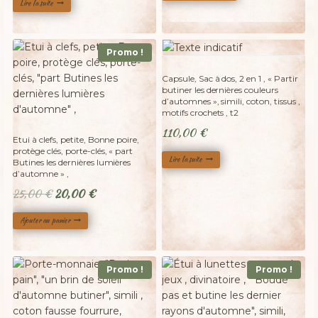
sur 5
Lire la suite
était :
est :
40,00 €.
25,00 €.
Promo !
Adopté
Capsule, Sac à dos, 2 en 1 , « Partir
butiner les dernières couleurs
d’automnes », simili, coton, tissus ,
motifs crochets , t2
110,00
€
Etui à clefs, petite, Bonne poire,
protège clés, porte-clés, « part
Lire la suite
Butines les dernières lumières
d’automne » ,
Le
Le
25,00
€
20,00
€
prix
prix
Ajouter au panier
initial
actuel
était :
est :
25,00 €.
20,00 €.
Promo !
Promo !