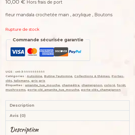
10,00
€
Hors frais de port
fleur mandala crochetée main , acrylique , Boutons
Rupture de stock
Commande sécurisée garantie
UGS :
cn1-3-1-1-1-1-1-1-1-1-1-1
Catégories :
Automne
,
Butine l'automne
,
Collections & thèmes
,
Portes-
clés, talismans, gris gris
Étiquettes :
amanite_tue_mouche
,
champêtre
,
champignon
,
coloré
,
forêt
,
mushrooms
,
porte-clé_amanite_tue_mouche
,
porte-clés_champignon
Description
Avis (0)
Description