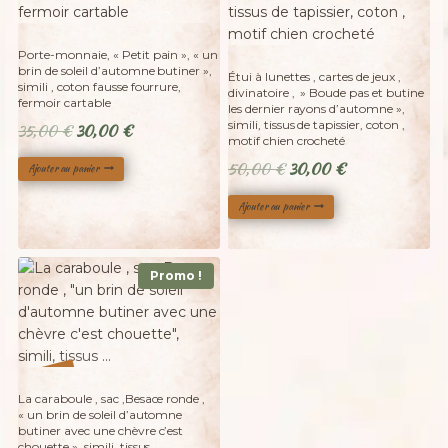
Porte-monnaie, « Petit pain », « un
brin de soleil d’automne butiner »,
Étui à lunettes , cartes de jeux ,
simili , coton fausse fourrure,
divinatoire , » Boude pas et butine
fermoir cartable
les dernier rayons d’automne »,
simili, tissus de tapissier, coton ,
Le
Le
35,00
€
30,00
€
motif chien crocheté
prix
prix
Le
Le
50,00
€
30,00
€
Ajouter au panier
initial
actuel
prix
prix
était :
est :
Ajouter au panier
initial
actuel
35,00 €.
30,00 €.
était :
est :
50,00 €.
30,00 €.
Promo !
%
31
-
La caraboule , sac ,Besace ronde ,
« un brin de soleil d’automne
butiner avec une chèvre c’est
chouette », simili, tissus …