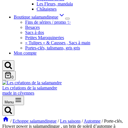
Les Fleurs, mandala
Châtaignes
Boutique salamandingue
Fins de sérires / promo ✨
Besaces
Sacs à dos
Petites Maroquineries
« Tulipes » & Causses , Sacs à main
Portes-clés, talismans, gris gris
Mon compte
0
Les créations de la salamandre
made in cévennes
Menu
/
Echoppe salamandingue
/
Les saisons
/
Automne
/
Porte-clés,
Flower power is salamandingue , un brin de soleil d’automne à