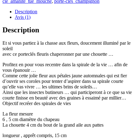
clé_amanite_tue_mouche
,
porte-clés_champignon
Description
Avis (1)
Description
Et si vous partiez à la chasse aux fleurs, doucement illuminé par le
soleil
avec ce porteclés fleuris chaperonner par une chouette …
Profitez en pour vous recentre dans la spirale de la vie … afin de
vous épanouir …
Comme cette jolie fleur aux pétales jaune automnales qui est fier
d’ouvrir ses coroles pour tenter d’aspirer dans sa spirale courte
qu’elle vas vivre … les ultimes brins de soleils…
Ainsi que les insectes butineurs … qui participeront à ce que sa vie
courte finisse en beauté avec des graines à essaimé par millier…
Objectif recréer des spirales de vies
La fleur mesure
6 , 5 cm diamètre du chapeau
La chouette 4 cm du bout de la grand aile aux pattes
longueur , apprêt compris, 15 cm