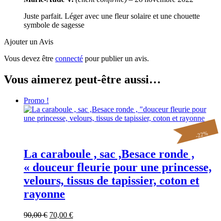
Juste parfait. Léger avec une fleur solaire et une chouette
symbole de sagesse
Ajouter un Avis
Vous devez être
connecté
pour publier un avis.
Vous aimerez peut-être aussi…
Promo !
%
22
-
La caraboule , sac ,Besace ronde ,
« douceur fleurie pour une princesse,
velours, tissus de tapissier, coton et
rayonne
Le
Le
90,00
€
70,00
€