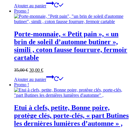
prix
prix
Ajouter au panier
initial
actuel
Promo !
était :
est :
90,00 €.
70,00 €.
Porte-monnaie, « Petit pain », « un
brin de soleil d’automne butiner »,
simili , coton fausse fourrure, fermoir
cartable
Le
Le
35,00
€
30,00
€
prix
prix
Ajouter au panier
initial
actuel
Promo !
était :
est :
35,00 €.
30,00 €.
Etui à clefs, petite, Bonne poire,
protège clés, porte-clés, « part Butines
les dernières lumières d’automne » ,