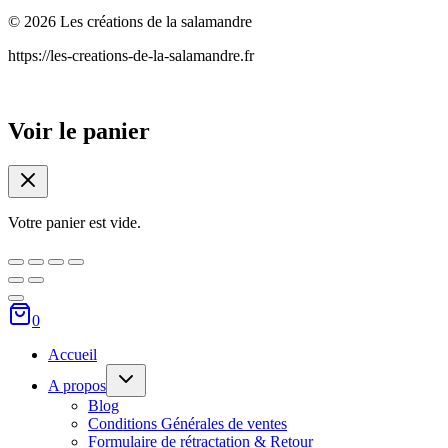
© 2026 Les créations de la salamandre
https://les-creations-de-la-salamandre.fr
Voir le panier
Votre panier est vide.
0
Accueil
Ouvrir/fermer
A propos
le
menu
Blog
enfant
Conditions Générales de ventes
Formulaire de rétractation & Retour