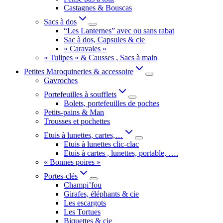
Castagnes & Bouscas
Sacs à dos
“Les Lanternes” avec ou sans rabat
Sac à dos, Capsules & cie
« Caravales »
« Tulipes » & Causses , Sacs à main
Petites Maroquineries & accessoire
Gavroches
Portefeuilles à soufflets
Bolets, portefeuilles de poches
Petits-pains & Man
Trousses et pochettes
Etuis à lunettes, cartes,…
Etuis à lunettes clic-clac
Etuis à cartes , lunettes, portable, ….
« Bonnes poires »
Portes-clés
Champi’fou
Girafes, éléphants & cie
Les escargots
Les Tortues
Biquettes & cie