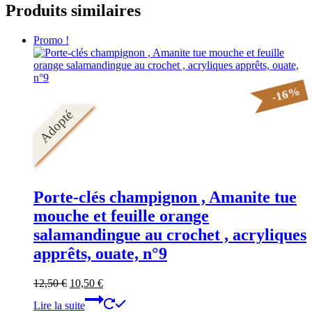
Produits similaires
10,00 €.
8,00 €.
Promo !
%
16
-
Adopté
Porte-clés champignon , Amanite tue
mouche et feuille orange
salamandingue au crochet , acryliques
apprêts, ouate, n°9
Le
Le
12,50
€
10,50
€
prix
prix
Lire la suite
initial
actuel