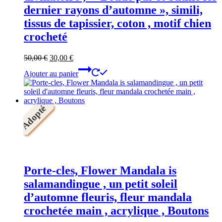
dernier rayons d’automne », simili,
tissus de tapissier, coton , motif chien
crocheté
Le
Le
50,00
€
30,00
€
prix
prix
Ajouter au panier
initial
actuel
était :
est :
50,00 €.
30,00 €.
Adopté
Porte-cles, Flower Mandala is
salamandingue , un petit soleil
d’automne fleuris, fleur mandala
crochetée main , acrylique , Boutons