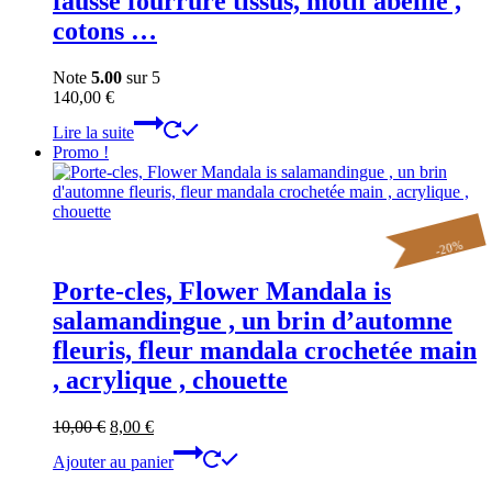
fausse fourrure tissus, motif abeille ,
cotons …
Note
5.00
sur 5
140,00
€
Lire la suite
Promo !
%
20
-
Porte-cles, Flower Mandala is
salamandingue , un brin d’automne
fleuris, fleur mandala crochetée main
, acrylique , chouette
Le
Le
10,00
€
8,00
€
prix
prix
Ajouter au panier
initial
actuel
était :
est :