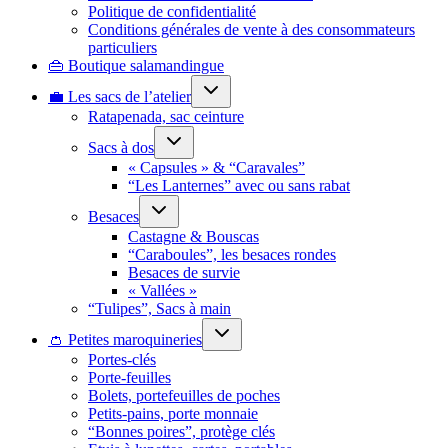
Politique de confidentialité
Conditions générales de vente à des consommateurs
particuliers
👜 Boutique salamandingue
Ouvrir/fermer
💼 Les sacs de l’atelier
le
menu
Ratapenada, sac ceinture
enfant
Ouvrir/fermer
Sacs à dos
le
menu
« Capsules » & “Caravales”
enfant
“Les Lanternes” avec ou sans rabat
Ouvrir/fermer
Besaces
le
menu
Castagne & Bouscas
enfant
“Caraboules”, les besaces rondes
Besaces de survie
« Vallées »
“Tulipes”, Sacs à main
Ouvrir/fermer
👛 Petites maroquineries
le
menu
Portes-clés
enfant
Porte-feuilles
Bolets, portefeuilles de poches
Petits-pains, porte monnaie
“Bonnes poires”, protège clés