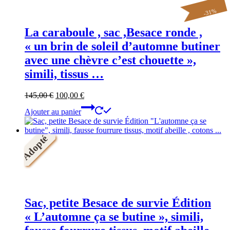
%
31
-
La caraboule , sac ,Besace ronde ,
« un brin de soleil d’automne butiner
avec une chèvre c’est chouette »,
simili, tissus …
Le
Le
145,00
€
100,00
€
prix
prix
Ajouter au panier
initial
actuel
était :
est :
145,00 €.
100,00 €.
Adopté
Sac, petite Besace de survie Édition
« L’automne ça se butine », simili,