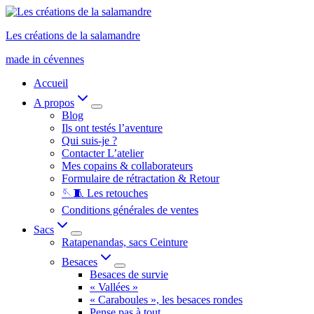
Aller
au
Les créations de la salamandre
contenu
made in cévennes
Accueil
A propos
Blog
Ils ont testés l’aventure
Qui suis-je ?
Contacter L’atelier
Mes copains & collaborateurs
Formulaire de rétractation & Retour
🪡🧵 Les retouches
Conditions générales de ventes
Sacs
Ratapenandas, sacs Ceinture
Besaces
Besaces de survie
« Vallées »
« Caraboules », les besaces rondes
Pense pas à tout