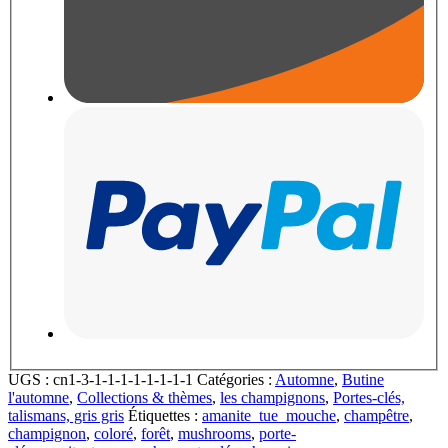
UGS :
cn1-3-1-1-1-1-1-1-1-1
Catégories :
Automne
,
Butine
l'automne
,
Collections & thèmes
,
les champignons
,
Portes-clés,
talismans, gris gris
Étiquettes :
amanite_tue_mouche
,
champêtre
,
champignon
,
coloré
,
forêt
,
mushrooms
,
porte-