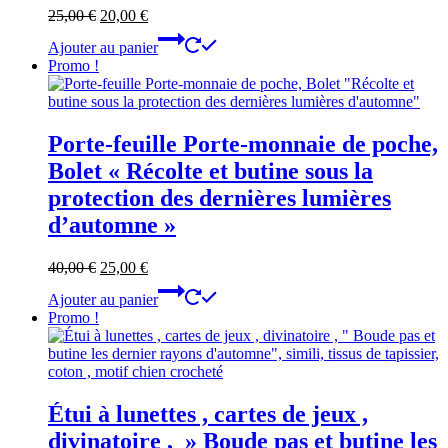
Le
Le
25,00
€
20,00
€
prix
prix
Ajouter au panier
initial
actuel
Promo !
était :
est :
25,00 €.
20,00 €.
Porte-feuille Porte-monnaie de poche,
Bolet « Récolte et butine sous la
protection des dernières lumières
d’automne »
Le
Le
40,00
€
25,00
€
prix
prix
Ajouter au panier
initial
actuel
Promo !
était :
est :
40,00 €.
25,00 €.
Étui à lunettes , cartes de jeux ,
divinatoire , » Boude pas et butine les