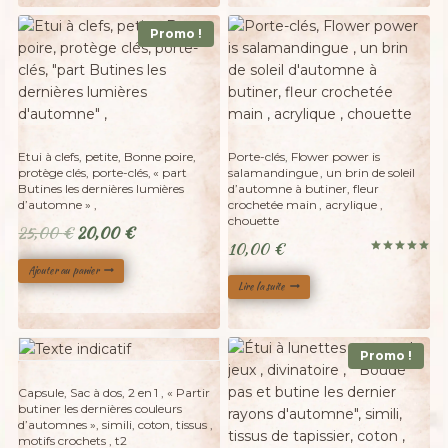
145,00 €.
100,00 €.
10,00 €.
8,00 €.
Promo !
Adopté
Etui à clefs, petite, Bonne poire,
Porte-clés, Flower power is
protège clés, porte-clés, « part
salamandingue , un brin de soleil
Butines les dernières lumières
d’automne à butiner, fleur
d’automne » ,
crochetée main , acrylique ,
chouette
Le
Le
25,00
€
20,00
€
10,00
€
prix
prix
Note
Ajouter au panier
5.00
initial
actuel
sur 5
Lire la suite
était :
est :
25,00 €.
20,00 €.
Promo !
Adopté
Capsule, Sac à dos, 2 en 1 , « Partir
butiner les dernières couleurs
d’automnes », simili, coton, tissus ,
motifs crochets , t2