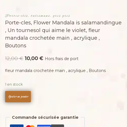
Portes-clés, talismans, gris gris
Porte-cles, Flower Mandala is salamandingue
, Un tournesol qui aime le violet, fleur
mandala crochetée main , acrylique ,
Boutons
Le
Le
12,00
€
10,00
€
Hors frais de port
prix
prix
fleur mandala crochetée main , acrylique , Boutons
initial
actuel
était :
est :
1 en stock
12,00 €.
10,00 €.
quantité
Ajouter au panier
de
Porte-
cles,
Commande sécurisée garantie
Flower
Mandala