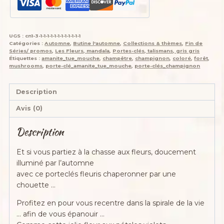
is
salamandingue
,
UGS :
cn1-3-1-1-1-1-1-1-1-1-1-1-1-1
Un
Catégories :
Automne
,
Butine l'automne
,
Collections & thèmes
,
Fin de
tournesol
Séries/ promos
,
Les Fleurs, mandala
,
Portes-clés, talismans, gris gris
Étiquettes :
amanite_tue_mouche
,
champêtre
,
champignon
,
coloré
,
forêt
,
qui
mushrooms
,
porte-clé_amanite_tue_mouche
,
porte-clés_champignon
aime
le
Description
violet,
fleur
Avis (0)
mandala
crochetée
Description
main
,
Et si vous partiez à la chasse aux fleurs, doucement
acrylique
illuminé par l’automne
,
avec ce porteclés fleuris chaperonner par une
Boutons
chouette …
Profitez en pour vous recentre dans la spirale de la vie
… afin de vous épanouir …