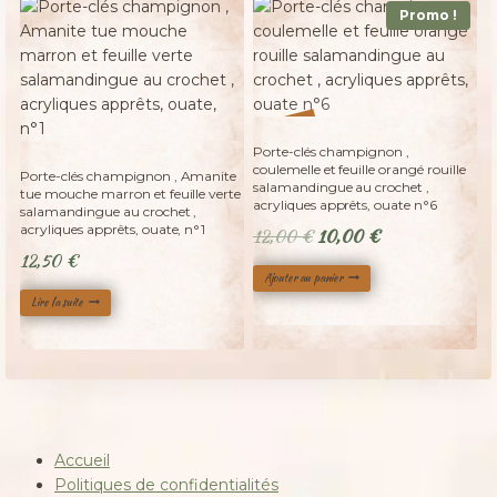
Promo !
%
17
-
Adopté
Porte-clés champignon ,
coulemelle et feuille orangé rouille
Porte-clés champignon , Amanite
salamandingue au crochet ,
tue mouche marron et feuille verte
acryliques apprêts, ouate n°6
salamandingue au crochet ,
acryliques apprêts, ouate, n°1
Le
Le
12,00
€
10,00
€
12,50
€
prix
prix
Ajouter au panier
initial
actuel
Lire la suite
était :
est :
12,00 €.
10,00 €.
Accueil
Politiques de confidentialités