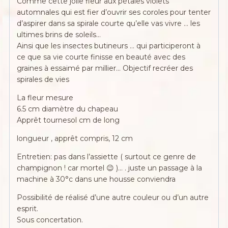
Comme cette jolie fleur aux pétales violets
automnales qui est fier d’ouvrir ses coroles pour tenter
d’aspirer dans sa spirale courte qu’elle vas vivre … les
ultimes brins de soleils…
Ainsi que les insectes butineurs … qui participeront à
ce que sa vie courte finisse en beauté avec des
graines à essaimé par millier… Objectif recréer des
spirales de vies
La fleur mesure
6.5 cm diamètre du chapeau
Apprêt tournesol cm de long
longueur , apprêt compris, 12 cm
Entretien: pas dans l’assiette ( surtout ce genre de
champignon ! car mortel 😉 )… . juste un passage à la
machine à 30°c dans une housse conviendra
Possibilité de réalisé d’une autre couleur ou d’un autre
esprit.
Sous concertation.