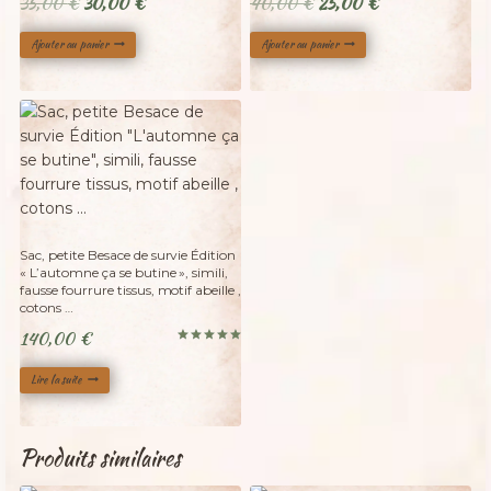
Le
Le
Le
Le
35,00
€
30,00
€
40,00
€
25,00
€
prix
prix
prix
prix
Ajouter au panier
Ajouter au panier
initial
actuel
initial
actuel
était :
est :
était :
est :
35,00 €.
30,00 €.
40,00 €.
25,00 €.
Adopté
Sac, petite Besace de survie Édition
« L’automne ça se butine », simili,
fausse fourrure tissus, motif abeille ,
cotons …
140,00
€
Note
5.00
sur 5
Lire la suite
Produits similaires