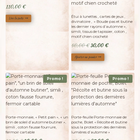
110,00
€
Étui à lunettes , cartes de jeux ,
Lire la suite
divinatoire , » Boude pas et butine
les dernier rayons d’automne »,
simili, tissus de tapissier, coton ,
motif chien crocheté
Le
Le
50,00
€
30,00
€
prix
prix
Ajouter au panier
initial
actuel
était :
est :
50,00 €.
30,00 €.
Promo !
Promo !
Porte-monnaie, « Petit pain », « un
Porte-feuille Porte-monnaie de
brin de soleil d’automne butiner »,
poche, Bolet « Récolte et butine
simili , coton fausse fourrure,
sous la protection des dernières
fermoir cartable
lumières d’automne »