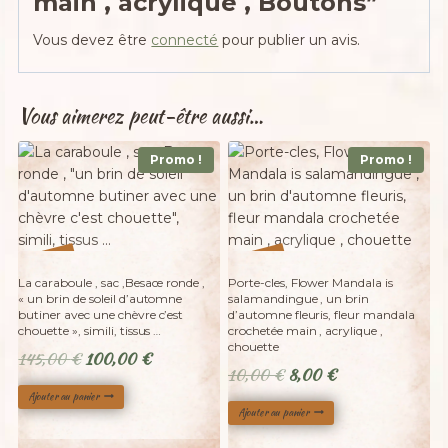
main , acrylique , Boutons”
Vous devez être
connecté
pour publier un avis.
Vous aimerez peut-être aussi…
Promo !
Promo !
%
%
20
31
-
-
La caraboule , sac ,Besace ronde ,
Porte-cles, Flower Mandala is
« un brin de soleil d’automne
salamandingue , un brin
butiner avec une chèvre c’est
d’automne fleuris, fleur mandala
chouette », simili, tissus …
crochetée main , acrylique ,
chouette
Le
Le
145,00
€
100,00
€
Le
Le
10,00
€
8,00
€
prix
prix
prix
prix
Ajouter au panier
initial
actuel
Ajouter au panier
initial
actuel
était :
est :
était :
est :