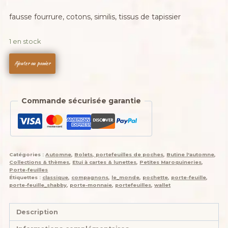
prix
prix
fausse fourrure, cotons, similis, tissus de tapissier
initial
actuel
était :
est :
1 en stock
40,00 €.
25,00 €.
quantité
Ajouter au panier
de
Porte-
feuille
Commande sécurisée garantie
Porte-
monnaie
de
poche,
Bolet
Catégories :
Automne
,
Bolets, portefeuilles de poches
,
Butine l'automne
,
"Récolte
Collections & thèmes
,
Etui à cartes & lunettes
,
Petites Maroquineries
,
et
Porte-feuilles
Étiquettes :
classique
,
compagnons
,
le_monde
,
pochette
,
porte-feuille
,
butine
porte-feuille_shabby
,
porte-monnaie
,
portefeuilles
,
wallet
sous
la
Description
protection
des