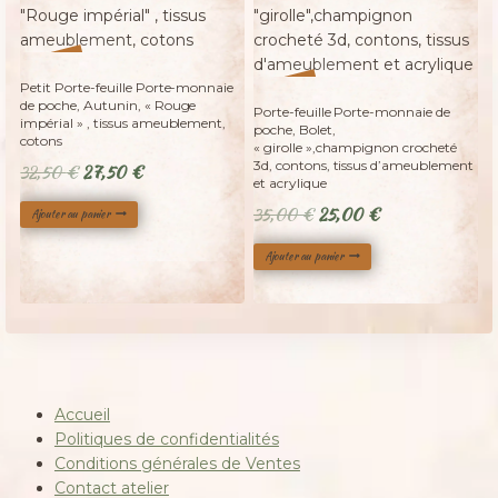
%
15
-
%
Petit Porte-feuille Porte-monnaie
29
-
de poche, Autunin, « Rouge
Porte-feuille Porte-monnaie de
impérial » , tissus ameublement,
poche, Bolet,
cotons
« girolle »,champignon crocheté
3d, contons, tissus d’ameublement
Le
Le
32,50
€
27,50
€
et acrylique
prix
prix
Le
Le
35,00
€
25,00
€
Ajouter au panier
initial
actuel
prix
prix
était :
est :
Ajouter au panier
initial
actuel
32,50 €.
27,50 €.
était :
est :
35,00 €.
25,00 €.
Accueil
Politiques de confidentialités
Conditions générales de Ventes
Contact atelier