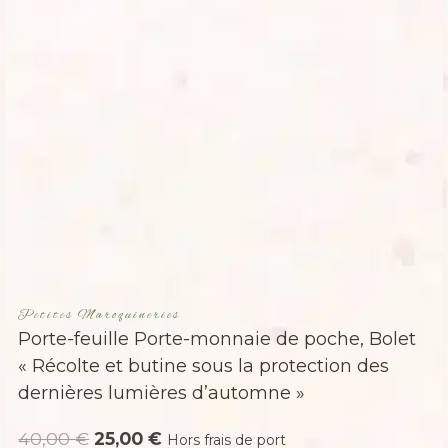
Petites Maroquineries
Porte-feuille Porte-monnaie de poche, Bolet
« Récolte et butine sous la protection des
dernières lumières d’automne »
Le
Le
40,00
€
25,00
€
Hors frais de port