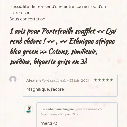
Possibilité de réaliser d’une autre couleur ou d’un
autre esprit.
Sous concertation.
1 avis pour
Portefeuille soufflet « Qui
rend chèvre ! « , « Ethnique afrique
bleu green » Cotons, similicuir,
suédine, biquette grise en 3d
Alexia
(client confirmé)
–
23 juin 2021
Note
5
sur
Magnifique, j’adore
5
La salamandingue
(gestionnaire de
boutique)
–
25 juin 2021
merci <3