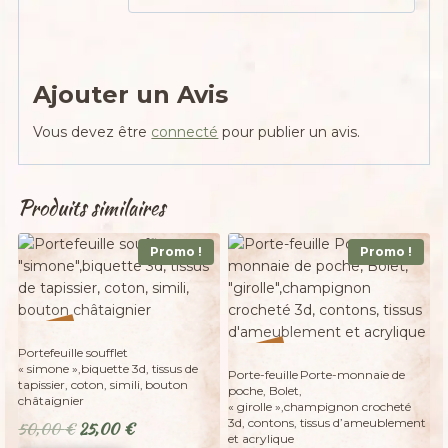
Ajouter un Avis
Vous devez être
connecté
pour publier un avis.
Produits similaires
Promo !
Promo !
%
50
-
%
Portefeuille soufflet
29
-
« simone »,biquette 3d, tissus de
Porte-feuille Porte-monnaie de
tapissier, coton, simili, bouton
poche, Bolet,
châtaignier
« girolle »,champignon crocheté
3d, contons, tissus d’ameublement
Le
Le
50,00
€
25,00
€
et acrylique