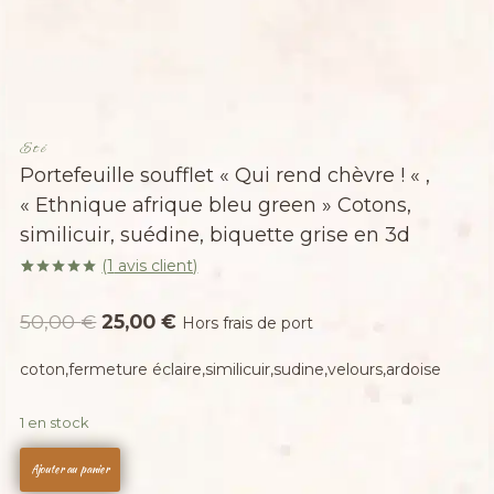
Eté
Portefeuille soufflet « Qui rend chèvre ! « ,
« Ethnique afrique bleu green » Cotons,
similicuir, suédine, biquette grise en 3d
(
1
avis client)
Noté
1
5.00
sur 5 basé
Le
Le
50,00
€
25,00
€
sur
notation
Hors frais de port
client
prix
prix
coton,fermeture éclaire,similicuir,sudine,velours,ardoise
initial
actuel
était :
est :
1 en stock
50,00 €.
25,00 €.
quantité
Ajouter au panier
de