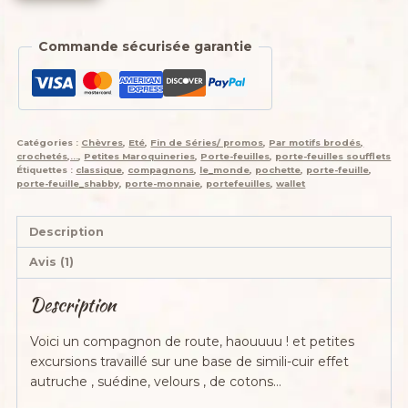
Portefeuille
soufflet
Commande sécurisée garantie
"Qui
rend
chèvre
!
",
Catégories :
Chèvres
,
Eté
,
Fin de Séries/ promos
,
Par motifs brodés,
"Ethnique
crochetés,...
,
Petites Maroquineries
,
Porte-feuilles
,
porte-feuilles soufflets
afrique
Étiquettes :
classique
,
compagnons
,
le_monde
,
pochette
,
porte-feuille
,
porte-feuille_shabby
,
porte-monnaie
,
portefeuilles
,
wallet
bleu
green"
Cotons,
Description
similicuir,
Avis (1)
suédine,
biquette
Description
grise
en
Voici un compagnon de route, haouuuu ! et petites
3d
excursions travaillé sur une base de simili-cuir effet
autruche , suédine, velours , de cotons…