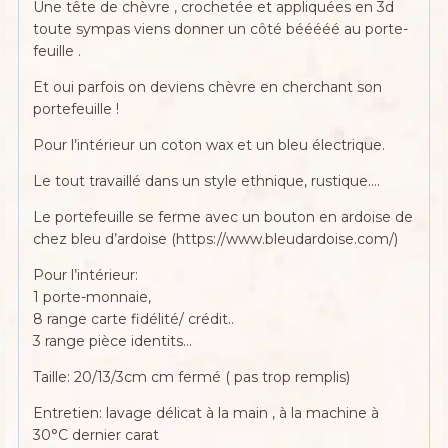
Une tête de chèvre , crochetée et appliquées en 3d
toute sympas viens donner un côté bééééé au porte-
feuille .
Et oui parfois on deviens chèvre en cherchant son
portefeuille !
Pour l’intérieur un coton wax et un bleu électrique.
Le tout travaillé dans un style ethnique, rustique….
Le portefeuille se ferme avec un bouton en ardoise de
chez bleu d’ardoise (https://www.bleudardoise.com/)
Pour l’intérieur:
1 porte-monnaie,
8 range carte fidélité/ crédit..
3 range pièce identits…
Taille: 20/13/3cm cm fermé ( pas trop remplis)
Entretien: lavage délicat à la main , à la machine à
30°C dernier carat