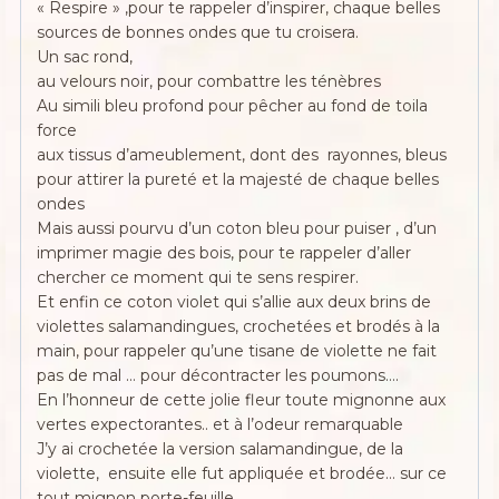
« Respire » ,pour te rappeler d’inspirer, chaque belles
sources de bonnes ondes que tu croisera.
Un sac rond,
au velours noir, pour combattre les ténèbres
Au simili bleu profond pour pêcher au fond de toila
force
aux tissus d’ameublement, dont des rayonnes, bleus
pour attirer la pureté et la majesté de chaque belles
ondes
Mais aussi pourvu d’un coton bleu pour puiser , d’un
imprimer magie des bois, pour te rappeler d’aller
chercher ce moment qui te sens respirer.
Et enfin ce coton violet qui s’allie aux deux brins de
violettes salamandingues, crochetées et brodés à la
main, pour rappeler qu’une tisane de violette ne fait
pas de mal … pour décontracter les poumons….
En l’honneur de cette jolie fleur toute mignonne aux
vertes expectorantes.. et à l’odeur remarquable
J’y ai crochetée la version salamandingue, de la
violette, ensuite elle fut appliquée et brodée… sur ce
tout mignon porte-feuille.