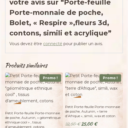
votre avis sur “Porte-feuille
Porte-monnaie de poche,
Bolet, « Respire »,fleurs 3d,
contons, simili et acrylique”
Vous devez être
connecté
pour publier un avis.
Produits similaires
Promo !
Promo !
%
23
-
%
Petit Porte-feuille Porte-monnaie
23
-
de poche, Autunin, « terre
Petit Porte-feuille Porte-monnaie
d’Afrique », simili, wax et coton
de poche, Autunin, « géométrique
ethnique cool » , tissus
Le
Le
32,50
€
25,00
€
d’ameublement, cotons