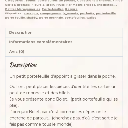
Catégories :
Bolets, portefeuilles de poches
,
Collections & thèmes
,
Fin de
"Respire",fleurs
Séries/ promos
,
Fleurs & jardin
,
Hiver
,
Par motifs brodés, crochetés,...
,
3d,
Petites Maroquineries
,
Porte-feuilles
,
Respire
Étiquettes :
classique
,
compagnons
,
le_monde
,
pochette
,
porte-feuille
,
contons,
porte-feuille_shabby
,
porte-monnaie
,
portefeuilles
,
wallet
simili
et
Description
acrylique
Informations complémentaires
Avis (0)
Description
Un petit portefeuille d’appoint a glisser dans la poche…
Ou l’ont peut placer les pièces d’identité, les cartes un
peut de monnaie et des billets..
Je vous présente donc Bolet… (petit portefeuille qui se
plie)..
Pourquoi Bolet, car c’est comme les cèpes on le
cherche de partout… (cherchez pas, d’où c’est sortie je
fais pas comme tous le monde)..