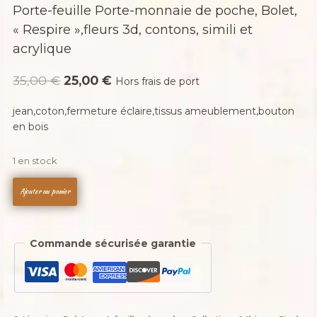
Porte-feuille Porte-monnaie de poche, Bolet,
« Respire »,fleurs 3d, contons, simili et
acrylique
Le
Le
35,00
€
25,00
€
Hors frais de port
prix
prix
jean,coton,fermeture éclaire,tissus ameublement,bouton
initial
actuel
en bois
était :
est :
35,00 €.
25,00 €.
1 en stock
quantité
Ajouter au panier
de
Porte-
feuille
Commande sécurisée garantie
Porte-
monnaie
de
poche,
Bolet,