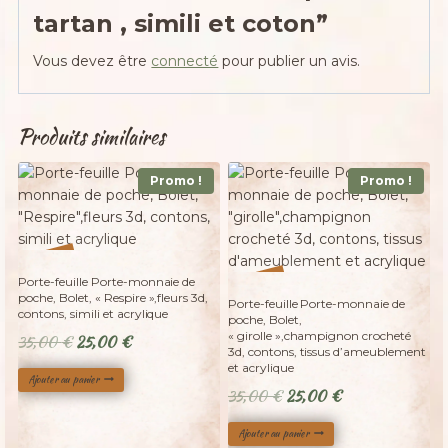
tartan , simili et coton”
Vous devez être
connecté
pour publier un avis.
Produits similaires
Promo !
Promo !
%
29
-
%
Porte-feuille Porte-monnaie de
29
-
poche, Bolet, « Respire »,fleurs 3d,
Porte-feuille Porte-monnaie de
contons, simili et acrylique
poche, Bolet,
« girolle »,champignon crocheté
Le
Le
35,00
€
25,00
€
3d, contons, tissus d’ameublement
prix
prix
et acrylique
Ajouter au panier
initial
actuel
Le
Le
35,00
€
25,00
€
était :
est :
prix
prix
35,00 €.
25,00 €.
Ajouter au panier
initial
actuel