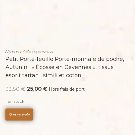
Petites Maroquineries
Petit Porte-feuille Porte-monnaie de poche,
Autunin, » Écosse en Cévennes », tissus
esprit tartan , simili et coton
Le
Le
32,50
€
25,00
€
Hors frais de port
prix
prix
1 en stock
initial
actuel
quantité
était :
est :
Ajouter au panier
de
32,50 €.
25,00 €.
Petit
Porte-