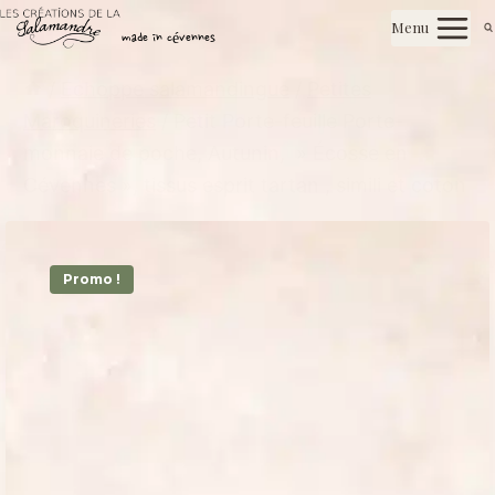
Aller
Les créations de la salamandre
Menu
au
made in cévennes
contenu
/
Echoppe salamandingue
/
Petites
Maroquineries
/
Petit Porte-feuille Porte-
monnaie de poche, Autunin, » Écosse en
Cévennes », tissus esprit tartan , simili et coton
Promo !