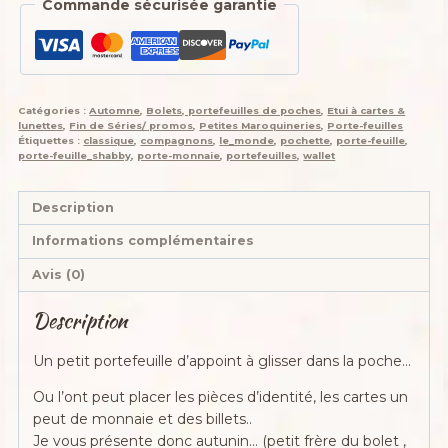
Commande sécurisée garantie
feuille
Porte-
monnaie
de
poche,
Catégories :
Automne
,
Bolets, portefeuilles de poches
,
Etui à cartes &
Autunin,
lunettes
,
Fin de Séries/ promos
,
Petites Maroquineries
,
Porte-feuilles
"
Étiquettes :
classique
,
compagnons
,
le_monde
,
pochette
,
porte-feuille
,
porte-feuille_shabby
,
porte-monnaie
,
portefeuilles
,
wallet
Écosse
en
Cévennes",
Description
tissus
Informations complémentaires
esprit
tartan
Avis (0)
,
Description
simili
et
Un petit portefeuille d’appoint à glisser dans la poche…
coton
Ou l’ont peut placer les pièces d’identité, les cartes un
peut de monnaie et des billets..
Je vous présente donc autunin… (petit frère du bolet ,