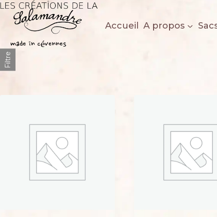
Aller
au
Accueil
A propos
Sac
contenu
Les créations de la salamandre
made in cévennes
Filtre