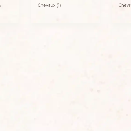
&
Chevaux
(1)
Chèv