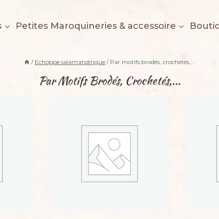
s
Petites Maroquineries & accessoire
Bouti
/
Echoppe salamandingue
/
Par motifs brodés, crochetés,...
Par Motifs Brodés, Crochetés,...