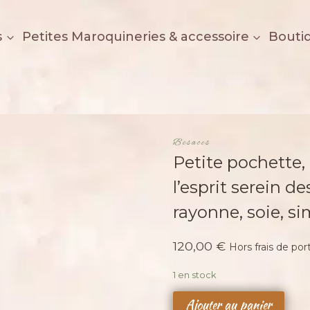
s
Petites Maroquineries & accessoire
Bouti
tte, Pitchoune “Ensarriada” — Gaïna, l’esprit serein de
Besaces
Petite pochette,
l’esprit serein d
rayonne, soie, si
120,00
€
Hors frais de por
1 en stock
quantité
Ajouter au panier