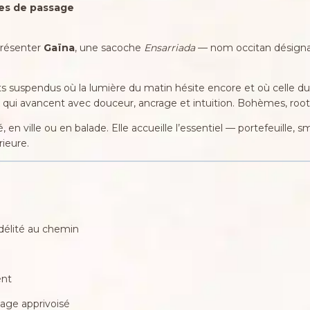
res de passage
 présenter
Gaïna
, une sacoche
Ensarriada
— nom occitan désignant
ts suspendus où la lumière du matin hésite encore et où celle du 
eux qui avancent avec douceur, ancrage et intuition. Bohèmes, ro
 en ville ou en balade. Elle accueille l’essentiel — portefeuille, 
rieure.
idélité au chemin
ent
vage apprivoisé