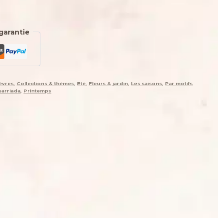
garantie
èvres
,
Collections & thèmes
,
Eté
,
Fleurs & jardin
,
Les saisons
,
Par motifs
sarriada
,
Printemps