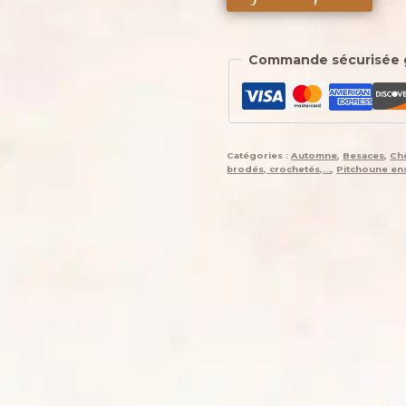
de
Petite
pochette,
Commande sécurisée 
Pitchoune
“Ensarriada”
—
Gaïna,
l’esprit
Catégories :
Automne
,
Besaces
,
Ch
serein
brodés, crochetés,...
,
Pitchoune en
des
lumières
de
passage",
jean,
rayonne,
soie,
simili,
coton,
motif
au
crochet