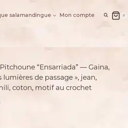
que salamandingue
Mon compte
0
s lumières de passage », jean, rayonne, soie, simili,
 Pitchoune “Ensarriada” — Gaïna,
es lumières de passage », jean,
mili, coton, motif au crochet
t