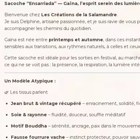
Sacoche “Ensarriada” — Gaïna, l’esprit serein des lumiè
Bienvenue chez
Les Créations de la Salamandre
.
Je suis Delphine, artisane passionnée, et je suis ravie de vous
accompagner les chemins du quotidien.
Gaïna est née entre
printemps et automne
, dans ces instan
sensibles aux transitions, aux rythmes naturels, à celles et c
Cette sacoche est idéale pour les sorties en festival, au marché,
ce qui ne se voit pas : la présence, la respiration, la lumière inté
Un Modèle Atypique :
🌿 Les tissus parlent
Jean brut & vintage récupéré
– enracinement, solidité, f
Soie & rayonne
– fluidité, douceur, souffle méditatif
Motif Bouddha
– sérénité, ancrage, paix dans le mouvem
Fausse fourrure vache
– instinct protecteur, pouvoir sau