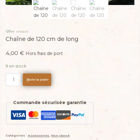
Non classé
Chaîne de 120 cm de long
4,00
€
Hors frais de port
9 en stock
quantité
Ajouter au panier
de
Chaîne
de
Commande sécurisée garantie
120
cm
de
long
Catégories :
Accessoires
,
Non classé