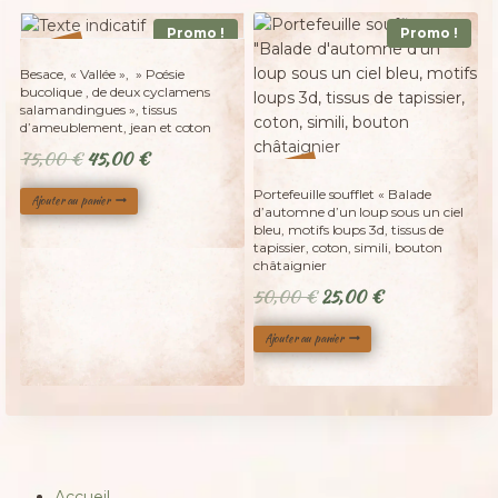
Promo !
Promo !
%
40
-
Besace, « Vallée », » Poésie
bucolique , de deux cyclamens
salamandingues », tissus
d’ameublement, jean et coton
Le
Le
75,00
€
45,00
€
%
50
-
prix
prix
Portefeuille soufflet « Balade
Ajouter au panier
initial
actuel
d’automne d’un loup sous un ciel
bleu, motifs loups 3d, tissus de
était :
est :
tapissier, coton, simili, bouton
75,00 €.
45,00 €.
châtaignier
Le
Le
50,00
€
25,00
€
prix
prix
Ajouter au panier
initial
actuel
était :
est :
50,00 €.
25,00 €.
Accueil