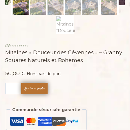
Accessoires
Mitaines « Douceur des Cévennes » – Granny
Squares Naturels et Bohèmes
50,00
€
Hors frais de port
quantité
Ajouter au panier
de
Mitaines
"Douceur
Commande sécurisée garantie
des
Cévennes"
–