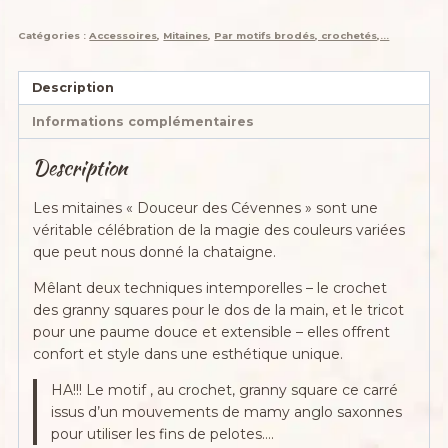
Granny
Squares
Catégories :
Accessoires
,
Mitaines
,
Par motifs brodés, crochetés,...
Naturels
et
Bohèmes
Description
Informations complémentaires
Description
Les mitaines « Douceur des Cévennes » sont une
véritable célébration de la magie des couleurs variées
que peut nous donné la chataigne.
Mêlant deux techniques intemporelles – le crochet
des granny squares pour le dos de la main, et le tricot
pour une paume douce et extensible – elles offrent
confort et style dans une esthétique unique.
HA!!! Le motif , au crochet, granny square ce carré
issus d’un mouvements de mamy anglo saxonnes
pour utiliser les fins de pelotes….