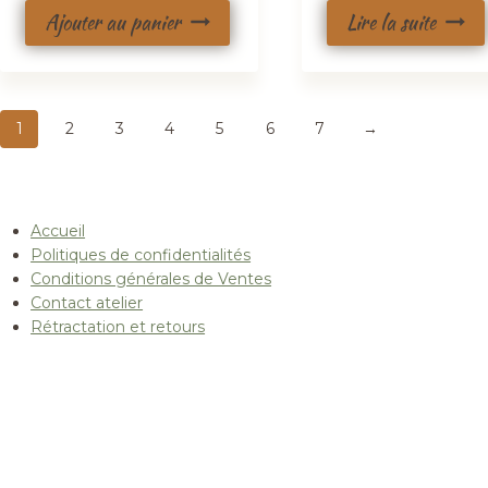
Ajouter au panier
Lire la suite
1
2
3
4
5
6
7
→
Accueil
Politiques de confidentialités
Conditions générales de Ventes
Contact atelier
Rétractation et retours