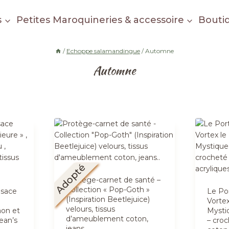
s
Petites Maroquineries & accessoire
Bouti
/
Echoppe salamandingue
/
Automne
Automne
Adopté
Protège-carnet de santé –
Collection « Pop-Goth »
esace
Le Por
(Inspiration Beetlejuice)
Vortex
velours, tissus
aon et
Mystiq
d’ameublement coton,
ean’s
– cro
jeans..