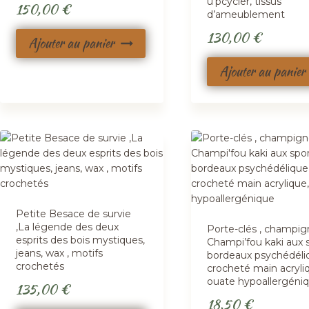
u’pcycler, tissus
150,00
€
d’ameublement
130,00
€
Ajouter au panier
Ajouter au panier
Petite Besace de survie
,La légende des deux
Porte-clés , champig
esprits des bois mystiques,
Champi’fou kaki aux 
jeans, wax , motifs
bordeaux psychédéli
crochetés
crocheté main acryli
ouate hypoallergéni
135,00
€
18,50
€