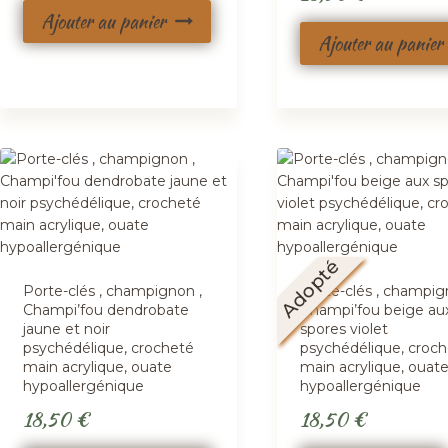
Ajouter au panier
Ajouter au panier
Adopté
Porte-clés , champignon ,
Porte-clés , champig
Champi’fou dendrobate
Champi’fou beige au
jaune et noir
spores violet
psychédélique, crocheté
psychédélique, croc
main acrylique, ouate
main acrylique, ouat
hypoallergénique
hypoallergénique
18,50
€
18,50
€