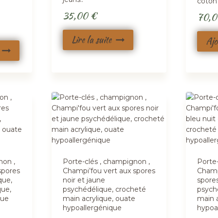
coton 
35,00
€
70,
Lire la suite
Ajo
non ,
Porte-clés , champignon ,
Porte
spores
Champi’fou vert aux spores
Champ
que,
noir et jaune
spores
que,
psychédélique, crocheté
psych
que
main acrylique, ouate
main a
hypoallergénique
hypoa