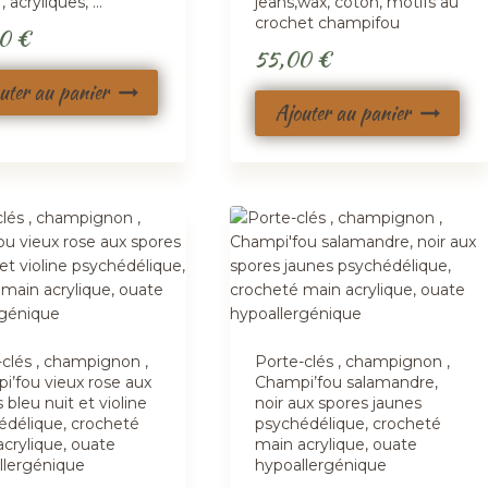
, acryliques, …
jeans,wax, coton, motifs au
crochet champifou
00
€
55,00
€
uter au panier
Ajouter au panier
-clés , champignon ,
Porte-clés , champignon ,
i’fou vieux rose aux
Champi’fou salamandre,
 bleu nuit et violine
noir aux spores jaunes
édélique, crocheté
psychédélique, crocheté
crylique, ouate
main acrylique, ouate
llergénique
hypoallergénique