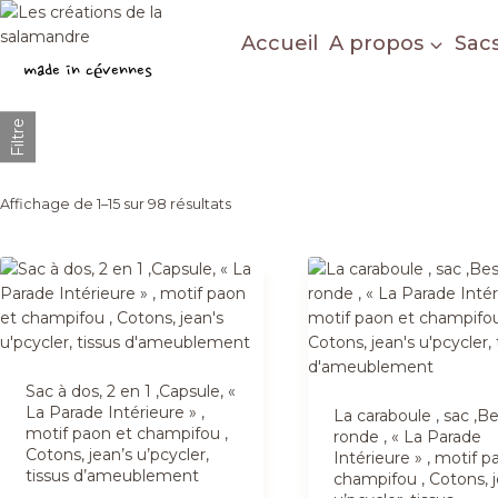
Aller
au
Accueil
A propos
Sac
Les créations de la salamandre
contenu
made in cévennes
Filtre
Trié
Affichage de 1–15 sur 98 résultats
du
plus
récent
au
plus
Sac à dos, 2 en 1 ,Capsule, «
ancien
La Parade Intérieure » ,
La caraboule , sac ,B
motif paon et champifou ,
ronde , « La Parade
Cotons, jean’s u’pcycler,
Intérieure » , motif p
tissus d’ameublement
champifou , Cotons, j