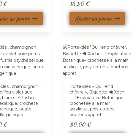
0
€
18,50
€
uter au panier
Ajouter au panier
-clés , champignon ,
Porte-clés « Qui rend
i’fou violet aux
chèvre », Biquette 🦙 Xochi
 blancs et fushia
— l’Exploratrice Botanique–
édélique, crocheté
crochetée à la main,
crylique, ouate
acrylique, poly-cotons ,
llergénique
boutons apprêt
0
€
80,00
€