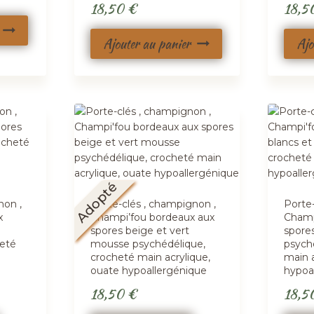
18,50
€
18,5
Ajouter au panier
Ajo
Adopté
non ,
Porte-clés , champignon ,
Porte
x
Champi’fou bordeaux aux
Champ
spores beige et vert
spores
heté
mousse psychédélique,
psych
e
crocheté main acrylique,
main a
ouate hypoallergénique
hypoa
18,50
€
18,5