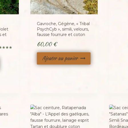
Gavroche, Gégène, « Tribal
olet
PsychCyb », simili, velours,
s et
fausse fourrure et coton
60,00
€
te
0
Ajouter au panier
 5