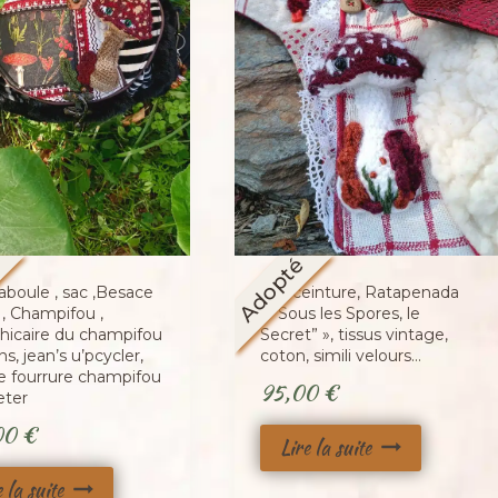
é
Adopté
aboule , sac ,Besace
Sac ceinture, Ratapenada
 , Champifou ,
« “Sous les Spores, le
thicaire du champifou
Secret” », tissus vintage,
ns, jean’s u’pcycler,
coton, simili velours…
e fourrure champifou
95,00
€
eter
00
€
Lire la suite
e la suite