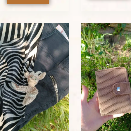
était :
65,00 €.