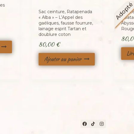
Adopt
des
Sac ceinture, Ratapenada
Sac c
« Alba » – L’Appel des
« Sata
gaéliques, fausse fourrure,
Abysse
lainage esprit Tartan et
Rouge
doublure coton
80,
80,00
€
Lir
Ajouter au panier