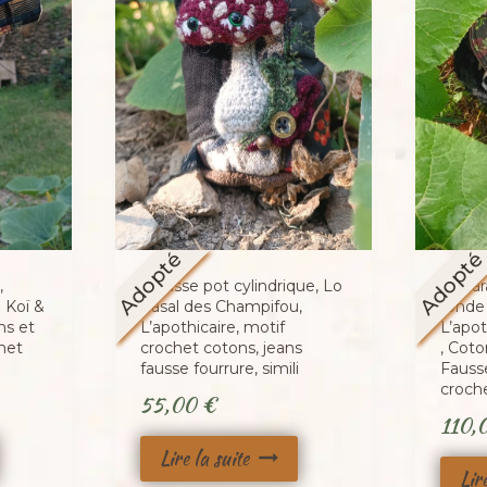
Adopté
Adopt
,
Trousse pot cylindrique, Lo
La car
e Koï &
Casal des Champifou,
ronde
ns et
L’apothicaire, motif
L’apo
het
crochet cotons, jeans
, Coto
fausse fourrure, simili
Fauss
croch
Le
55,00
€
110,
prix
Lire la suite
actuel
Lir