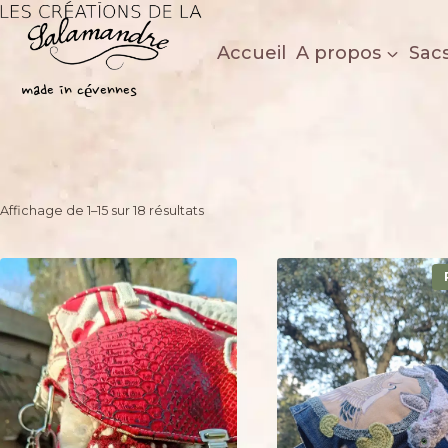
Aller
au
Accueil
A propos
Sac
contenu
Les créations de la salamandre
made in cévennes
Trié
Affichage de 1–15 sur 18 résultats
du
plus
récent
au
plus
ancien