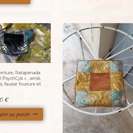
einture, Ratapenada
al PsychCyb » , simili,
s, fausse fourrure et
00
€
uter au panier