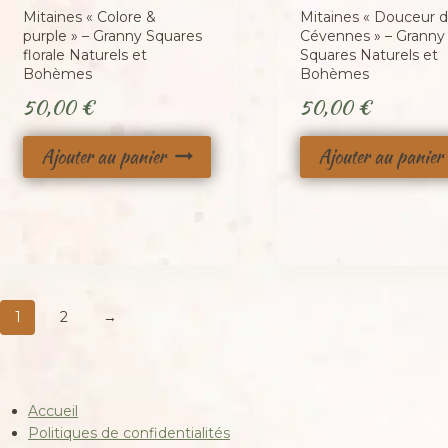
Mitaines « Colore &
Mitaines « Douceur 
purple » – Granny Squares
Cévennes » – Granny
florale Naturels et
Squares Naturels et
Bohèmes
Bohèmes
50,00
€
50,00
€
Ajouter au panier
Ajouter au panier
1
2
→
Accueil
Politiques de confidentialités