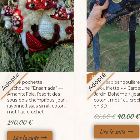
Adopté
Adopté
%
38
-
Petite pochette,
Petit sac bandoulière
Pitchoune “Ensarriada” —
« Soufflette » « Carp
AmanitaFola, l’esprit des
Jardin Bohème », jea
sous-bois champifous, jean,
coton , motif au croc
rayonne,tissus simili, coton,
en 3D
motif au crochet
Le
65,00
€
40,00
€
140,00
€
prix
Lire la suite
initial
Lire la suite