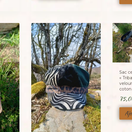
est :
40,00 €.
Sac c
« Trib
velour
coton
75,
Ajo