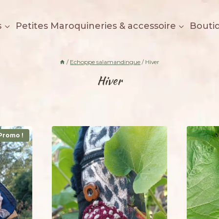
s
Petites Maroquineries & accessoire
Bouti
/
Echoppe salamandingue
/
Hiver
Hiver
Promo !