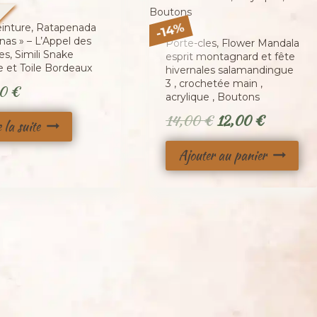
é
%
einture, Ratapenada
14
-
nas » – L’Appel des
Porte-cles, Flower Mandala
s, Simili Snake
esprit montagnard et fête
 et Toile Bordeaux
hivernales salamandingue
3 , crochetée main ,
00
€
acrylique , Boutons
Le
Le
14,00
€
12,00
€
e la suite
prix
prix
Ajouter au panier
initial
actuel
était :
est :
14,00 €.
12,00 €.