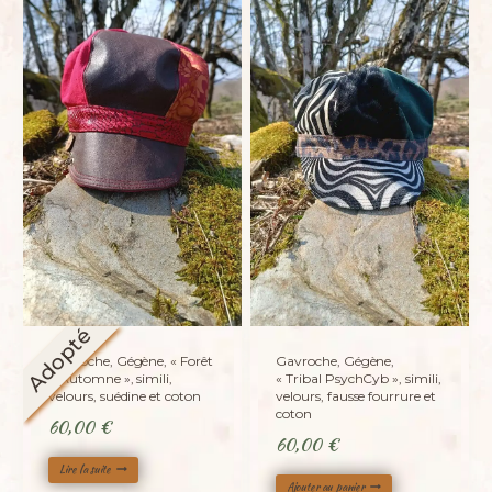
Adopté
Gavroche, Gégène, « Forêt
Gavroche, Gégène,
d’Automne », simili,
« Tribal PsychCyb », simili,
velours, suédine et coton
velours, fausse fourrure et
coton
60,00
€
60,00
€
Lire la suite
Ajouter au panier