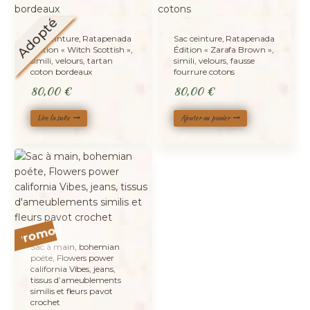
Adopté
Sac ceinture, Ratapenada
Sac ceinture, Ratapenada
Édition « Witch Scottish »,
Édition « Zarafa Brown »,
simili, velours, tartan
simili, velours, fausse
coton bordeaux
fourrure cotons
80,00
€
80,00
€
Lire la suite
Ajouter au panier
Promo !
Sac à main, bohemian
poéte, Flowers power
california Vibes, jeans,
tissus d’ameublements
similis et fleurs pavot
crochet