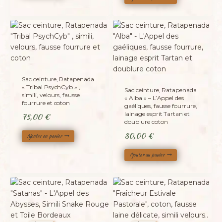
Sac ceinture, Ratapenada
« Tribal PsychCyb » ,
Sac ceinture, Ratapenada
simili, velours, fausse
« Alba » – L’Appel des
fourrure et coton
gaéliques, fausse fourrure,
lainage esprit Tartan et
75,00
€
doublure coton
80,00
€
Ajouter au panier
Ajouter au panier