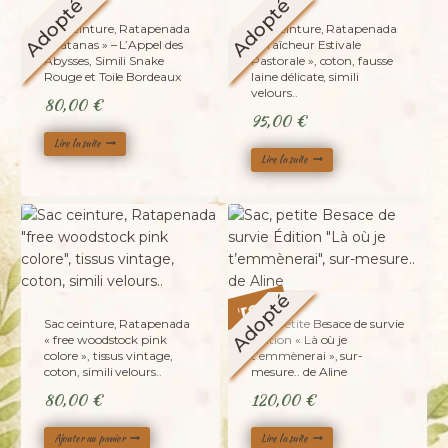
Adopté
Adopté
Sac ceinture, Ratapenada
Sac ceinture, Ratapenada
« Satanas » – L’Appel des
« Fraîcheur Estivale
Abysses, Simili Snake
Pastorale », coton, fausse
Rouge et Toile Bordeaux
laine délicate, simili
velours..
80,00
€
95,00
€
Lire la suite
Lire la suite
Promo !
Adopté
Sac ceinture, Ratapenada
Sac, petite Besace de survie
« free woodstock pink
Édition « Là où je
colore », tissus vintage,
t’emmènerai », sur-
coton, simili velours..
mesure.. de Aline
80,00
€
120,00
€
Ajouter au panier
Lire la suite