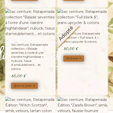
Adopté
Sac ceinture, Ratapenada
collection « Full black & »,
jeans upcycler & cotons
Sac ceinture, Ratapenada
80,00
€
collection « Balade
seventies à l’orée d’une
clairière highlandaise »,
Lire la suite
nubuck, tissus
d’ameublement…. et
cotons
80,00
€
Ajouter au panier