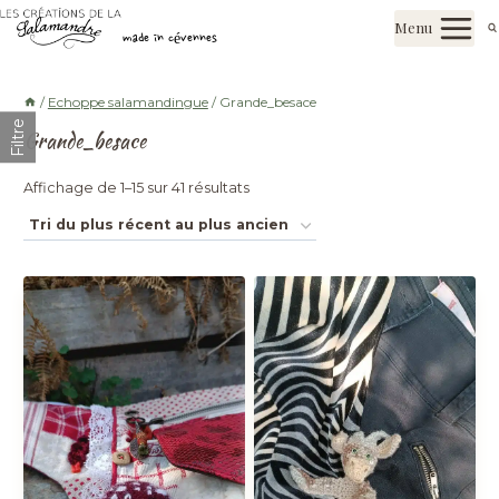
Aller
Les créations de la salamandre
Menu
au
made in cévennes
contenu
/
Echoppe salamandingue
/
Grande_besace
Filtre
Grande_besace
Trié
Affichage de 1–15 sur 41 résultats
du
plus
récent
au
plus
ancien