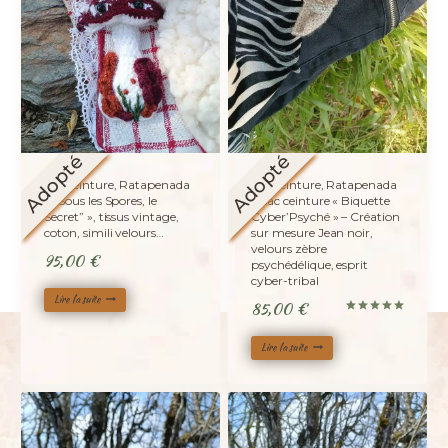
Adopté
Adopté
Sac ceinture, Ratapenada
Sac ceinture, Ratapenada
« “Sous les Spores, le
« Sac ceinture « Biquette
Secret” », tissus vintage,
Cyber’Psyché » – Création
coton, simili velours…
sur mesure Jean noir,
velours zèbre
95,00
€
psychédélique, esprit
cyber-tribal
Lire la suite
85,00
€
Note
5.00
sur 5
Lire la suite