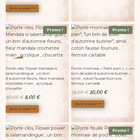
prix
prix
Ajouter au panier
initial
actuel
était :
est :
25,00 €.
20,00 €.
Promo !
Promo !
%
20
-
Porte-cles, Flower Mandala is
Porte-monnaie, « Petit pain », « un
salamandingue , un brin
brin de soleil d’automne butiner »,
d’automne fleuris, fleur mandala
simili , coton fausse fourrure,
crochetée main , acrylique ,
fermoir cartable
chouette
Le
Le
35,00
€
30,00
€
Le
Le
10,00
€
8,00
€
prix
prix
prix
prix
Ajouter au panier
initial
actuel
Ajouter au panier
initial
actuel
était :
est :
était :
est :
35,00 €.
30,00 €.
10,00 €.
8,00 €.
Promo !