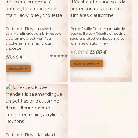
Adopté
Porte-clés, Flower power is
Porte-feuille Porte-monnaie de
salamandingue , un brin de soleil
poche, Bolet « Récolte et butine
d’automne à butiner, fleur
sous la protection des dernières
crochetée main , acrylique ,
lumières d’automne »
chouette
Le
Le
40,00
€
25,00
€
10,00
€
prix
prix
Note
Ajouter au panier
5.00
initial
actuel
sur 5
Lire la suite
était :
est :
40,00 €.
25,00 €.
Adopté
Porte-cles, Flower Mandala is