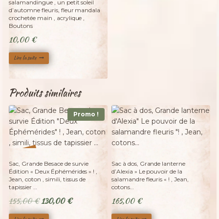
salamandingue , un petit soleil
d’automne fleuris, fleur mandala
crochetée main , acrylique ,
Boutons
10,00
€
Lire la suite
Produits similaires
Promo !
Adopté
Adopté
%
16
-
Sac, Grande Besace de survie
Sac à dos, Grande lanterne
Édition « Deux Éphémérides » ! ,
d’Alexia » Le pouvoir de la
Jean, coton , simili, tissus de
salamandre fleuris « ! , Jean,
tapissier …
cotons…
Le
Le
155,00
€
130,00
€
165,00
€
prix
prix