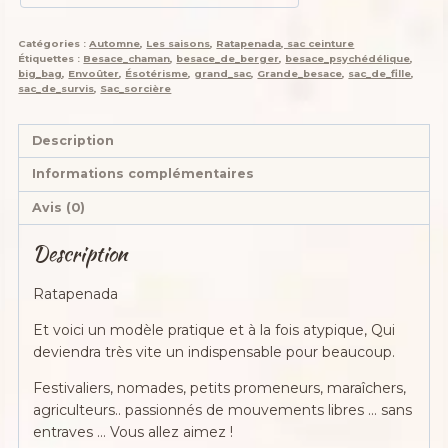
Catégories :
Automne
,
Les saisons
,
Ratapenada, sac ceinture
Étiquettes :
Besace_chaman
,
besace_de_berger
,
besace_psychédélique
,
big_bag
,
Envoûter
,
Ésotérisme
,
grand_sac
,
Grande_besace
,
sac_de_fille
,
sac_de_survis
,
Sac_sorcière
Description
Informations complémentaires
Avis (0)
Description
Ratapenada
Et voici un modèle pratique et à la fois atypique, Qui
deviendra très vite un indispensable pour beaucoup.
Festivaliers, nomades, petits promeneurs, maraîchers,
agriculteurs.. passionnés de mouvements libres … sans
entraves … Vous allez aimez !