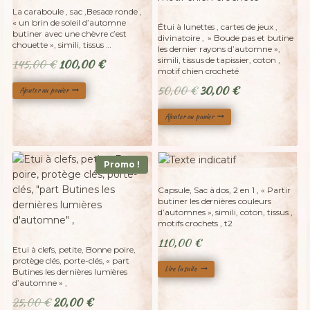
%
31
-
La caraboule , sac ,Besace ronde ,
« un brin de soleil d’automne
Étui à lunettes , cartes de jeux ,
butiner avec une chèvre c’est
divinatoire , » Boude pas et butine
chouette », simili, tissus …
les dernier rayons d’automne »,
simili, tissus de tapissier, coton ,
Le
Le
145,00
€
100,00
€
motif chien crocheté
prix
prix
Le
Le
50,00
€
30,00
€
Ajouter au panier
initial
actuel
prix
prix
était :
est :
Ajouter au panier
initial
actuel
145,00 €.
100,00 €.
était :
est :
50,00 €.
30,00 €.
Promo !
Adopté
Capsule, Sac à dos, 2 en 1 , « Partir
butiner les dernières couleurs
d’automnes », simili, coton, tissus ,
motifs crochets , t2
110,00
€
Etui à clefs, petite, Bonne poire,
protège clés, porte-clés, « part
Lire la suite
Butines les dernières lumières
d’automne » ,
Le
Le
25,00
€
20,00
€