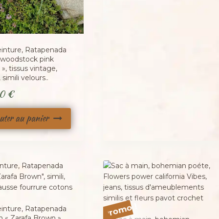
einture, Ratapenada
e woodstock pink
 », tissus vintage,
 simili velours..
00
€
uter au panier
Promo !
einture, Ratapenada
n « Zarafa Brown »,