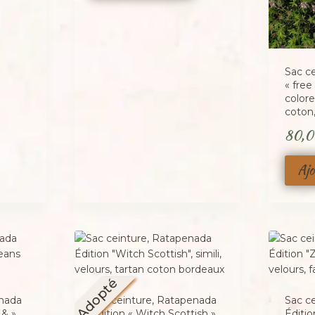
Sac c
« fre
colore
coton,
80,
Ajo
Adopté
enada
Sac ceinture, Ratapenada
Sac c
 & »,
Édition « Witch Scottish »,
Éditio