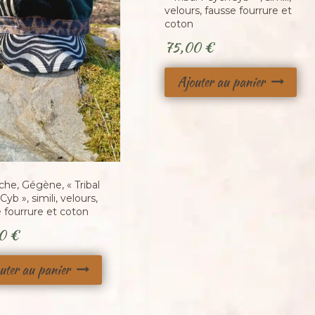
velours, fausse fourrure et
coton
75,00
€
Ajouter au panier
che, Gégène, « Tribal
yb », simili, velours,
 fourrure et coton
00
€
uter au panier