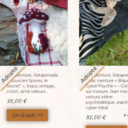
Adopté
Adopté
Sac ceinture, Ratapenada
Sac ceinture, Ratap
« “Sous les Spores, le
« Sac ceinture « Biqu
Secret” », tissus vintage,
Cyber’Psyché » – Cré
coton, simili velours…
sur mesure Jean noir
velours zèbre
95,00
€
psychédélique, esprit
cyber-tribal
Lire la suite
85,00
€
No
5.0
sur