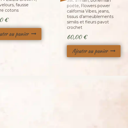
Sac à main, bohemian
, velours, fausse
poéte, Flowers power
ure cotons
california Vibes, jeans,
tissus d’ameublements
00
€
similis et fleurs pavot
crochet
uter au panier
60,00
€
Ajouter au panier