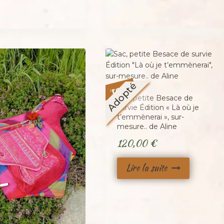
Promo !
Adopté
Sac, petite Besace de
survie Édition « Là où je
t’emmènerai », sur-
mesure.. de Aline
120,00
€
Lire la suite