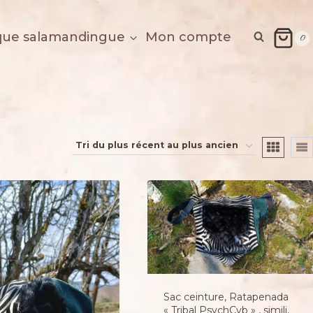
que salamandingue
Mon compte
0
Sac ceinture, Ratapenada
« Tribal PsychCyb » , simili,