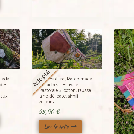
Adopté
enada
Sac ceinture, Ratapenada
 des
« Fraîcheur Estivale
Pastorale », coton, fausse
eaux
laine délicate, simili
velours..
95,00
€
Lire la suite