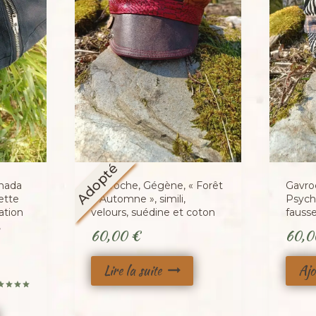
Adopté
enada
Gavroche, Gégène, « Forêt
Gavro
ette
d’Automne », simili,
PsychC
ation
velours, suédine et coton
fausse
,
60,00
€
60,
Lire la suite
Ajo
te
0
 5