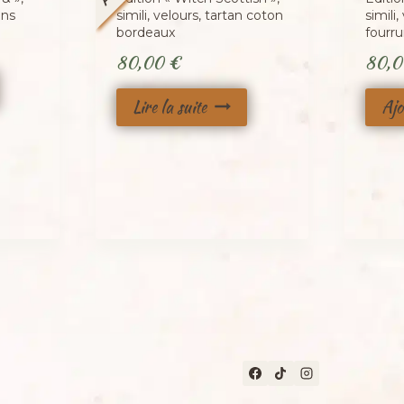
ons
simili, velours, tartan coton
simili
bordeaux
fourr
80,00
€
80,
Lire la suite
Ajo