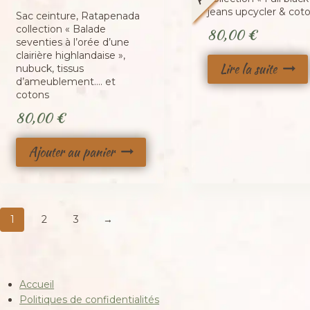
jeans upcycler & cot
Sac ceinture, Ratapenada
collection « Balade
80,00
€
seventies à l’orée d’une
clairière highlandaise »,
Lire la suite
nubuck, tissus
d’ameublement…. et
cotons
80,00
€
Ajouter au panier
1
2
3
→
Accueil
Politiques de confidentialités