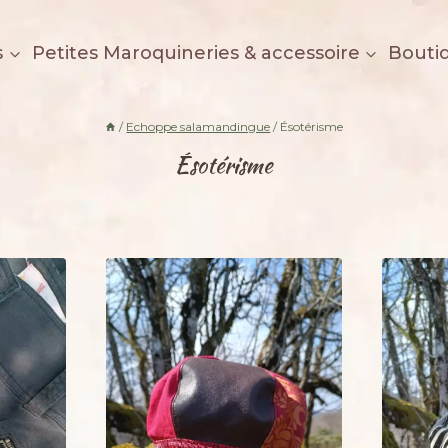
s
Petites Maroquineries & accessoire
Bouti
/
Echoppe salamandingue
/
Ésotérisme
Ésotérisme