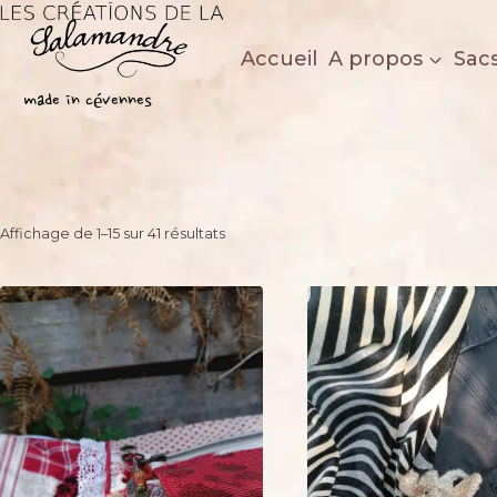
Aller
au
Accueil
A propos
Sac
contenu
Les créations de la salamandre
made in cévennes
Trié
Affichage de 1–15 sur 41 résultats
du
plus
récent
au
plus
ancien