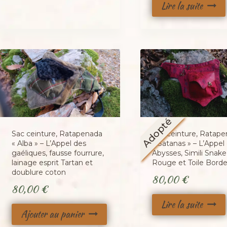
Lire la suite
Adopté
Sac ceinture, Ratap
Sac ceinture, Ratapenada
« Satanas » – L’Appel
« Alba » – L’Appel des
Abysses, Simili Snake
gaéliques, fausse fourrure,
Rouge et Toile Bord
lainage esprit Tartan et
doublure coton
80,00
€
80,00
€
Lire la suite
Ajouter au panier