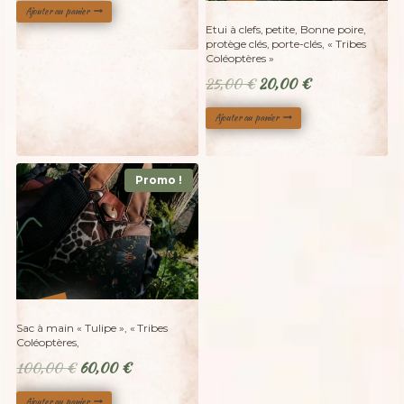
Ajouter au panier
%
20
-
Etui à clefs, petite, Bonne poire,
protège clés, porte-clés, « Tribes
Coléoptères »
Le
Le
25,00
€
20,00
€
prix
prix
Ajouter au panier
initial
actuel
était :
est :
25,00 €.
20,00 €.
Promo !
%
40
-
Sac à main « Tulipe », « Tribes
Coléoptères,
Le
Le
100,00
€
60,00
€
prix
prix
Ajouter au panier