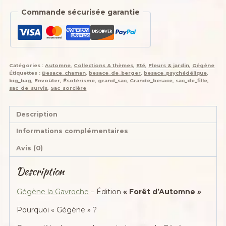
Commande sécurisée garantie
Catégories :
Automne
,
Collections & thèmes
,
Eté
,
Fleurs & jardin
,
Gégène
Étiquettes :
Besace_chaman
,
besace_de_berger
,
besace_psychédélique
,
big_bag
,
Envoûter
,
Ésotérisme
,
grand_sac
,
Grande_besace
,
sac_de_fille
,
sac_de_survis
,
Sac_sorcière
Description
Informations complémentaires
Avis (0)
Description
Gégène la Gavroche
– Édition
« Forêt d’Automne »
Pourquoi « Gégène » ?