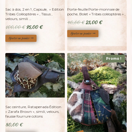
%
%
38
5
-
-
Sac à dos, 2 en 1 ,Capsule, » Edition
Porte-feuille Porte-monnaie de
Tribes Coléoptères « , Tissus ,
poche, Bolet « Tribes coléoptères » ,
velours, simili …
Le
Le
40,00
€
25,00
€
Le
Le
100,00
€
95,00
€
prix
prix
prix
prix
Ajouter au panier
initial
actuel
Ajouter au panier
initial
actuel
était :
est :
était :
est :
40,00 €.
25,00 €.
100,00 €.
95,00 €.
Promo !
Sac ceinture, Ratapenada Édition
« Zarafa Brown », simili, velours,
fausse fourrure cotons
80,00
€