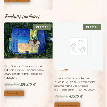
initial
actuel
était :
est :
100,00 €.
60,00 €.
Produits similaires
Promo !
Promo !
Adopté
%
16
-
Sac, Grande Besace de survie
Édition « Deux Éphémérides » ! ,
%
40
Jean, coton , simili, tissus de
-
tapissier …
Besace, « Vallée », » Poésie
bucolique , de deux cyclamens
Le
Le
155,00
€
130,00
€
salamandingues », tissus
prix
prix
d’ameublement, jean et coton
Lire la suite
initial
actuel
Le
Le
75,00
€
45,00
€
était :
est :
prix
prix
Ajouter au panier