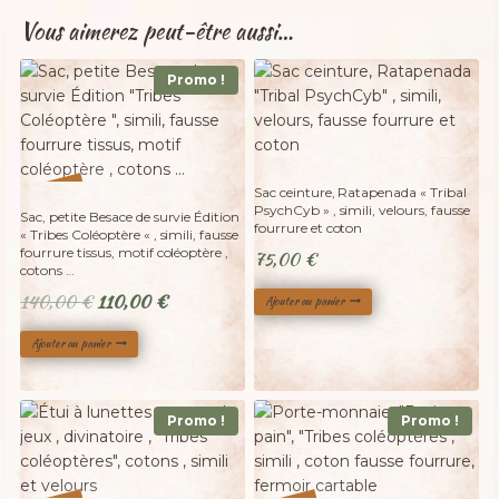
Vous aimerez peut-être aussi…
Promo !
Sac ceinture, Ratapenada « Tribal
%
21
PsychCyb » , simili, velours, fausse
-
Sac, petite Besace de survie Édition
fourrure et coton
« Tribes Coléoptère « , simili, fausse
fourrure tissus, motif coléoptère ,
75,00
€
cotons …
Le
Le
140,00
€
110,00
€
Ajouter au panier
prix
prix
Ajouter au panier
initial
actuel
était :
est :
140,00 €.
110,00 €.
Promo !
Promo !