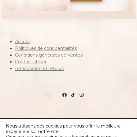
155,00 €.
130,00 €.
initial
actuel
était :
est :
75,00 €.
45,00 €.
Accueil
Politiques de confidentialités
Conditions générales de Ventes
Contact atelier
Rétractation et retours
© 2026 Les créations de la salamandre
Nous utilisons des cookies pour vous offrir la meilleure
expérience sur notre site.
https://les-creations-de-la-salamandre.fr