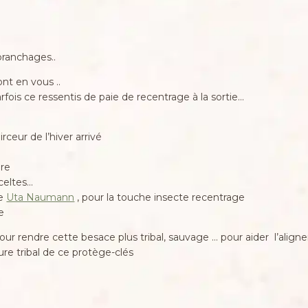
 branchages..
ont en vous ..
fois ce ressentis de paie de recentrage à la sortie…
irceur de l’hiver arrivé
ure
 celtes…
se
Uta Naumann
, pour la touche insecte recentrage
e
ur rendre cette besace plus tribal, sauvage … pour aider l’alig
re tribal de ce protège-clés