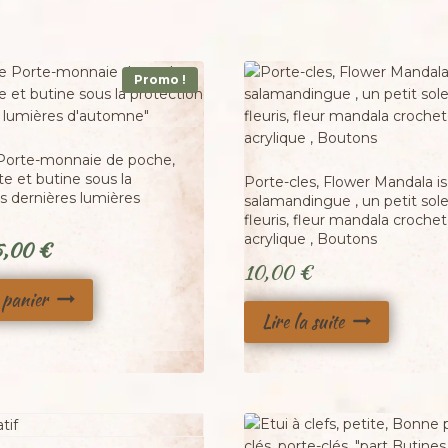
Promo !
Adopté
 Porte-monnaie de poche,
te et butine sous la
Porte-cles, Flower Mandala is
s dernières lumières
salamandingue , un petit sol
fleuris, fleur mandala croche
acrylique , Boutons
Le
5,00
€
10,00
€
ix
prix
 panier
tial
actuel
Lire la suite
it :
est :
,00 €.
25,00 €.