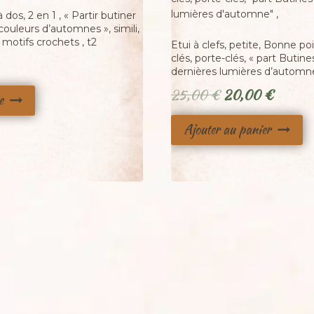
 dos, 2 en 1 , « Partir butiner
couleurs d’automnes », simili,
, motifs crochets , t2
Etui à clefs, petite, Bonne po
clés, porte-clés, « part Butine
dernières lumières d’automne
Le
Le
25,00
€
20,00
€
e
prix
prix
Ajouter au panier
initial
actuel
était :
est :
25,00 €.
20,00 