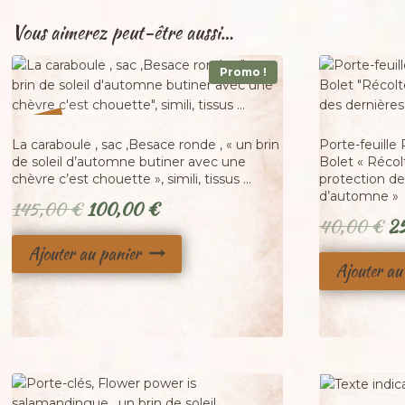
Vous aimerez peut-être aussi…
Promo !
%
31
-
La caraboule , sac ,Besace ronde , « un brin
Porte-feuille
de soleil d’automne butiner avec une
Bolet « Récol
chèvre c’est chouette », simili, tissus …
protection de
d’automne »
Le
Le
145,00
€
100,00
€
Le
40,00
€
2
prix
prix
pr
Ajouter au panier
initial
actuel
Ajouter au
ini
était :
est :
éta
145,00 €.
100,00 €.
40