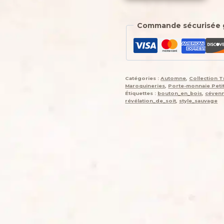
Porte-
monnaie,
Commande sécurisée 
"Petit
pain",
"Tribes
coléoptères",
simili
Catégories :
Automne
,
Collection 
,
Maroquineries
,
Porte-monnaie Petit
coton
Étiquettes :
bouton_en_bois
,
céven
révélation_de_soit
,
style_sauvage
fausse
fourrure,
fermoir
cartable