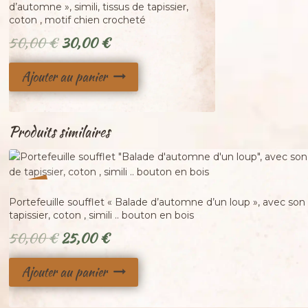
d’automne », simili, tissus de tapissier,
coton , motif chien crocheté
Le
Le
50,00
€
30,00
€
prix
prix
Ajouter au panier
initial
actuel
était :
est :
50,00 €.
30,00 €.
Produits similaires
%
50
-
Portefeuille soufflet « Balade d’automne d’un loup », avec son 
tapissier, coton , simili .. bouton en bois
Le
Le
50,00
€
25,00
€
prix
prix
Ajouter au panier
initial
actuel
était :
est :