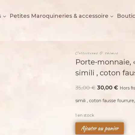
s
Petites Maroquineries & accessoire
Bouti
Porte-monnaie, « Petit pain », « Tribes coléoptères »,
Collections & thèmes
Porte-monnaie, « 
simili , coton fa
Le
Le
35,00
€
30,00
€
Hors fr
prix
prix
simili , coton fausse fourrure
initial
actuel
était :
est :
1 en stock
35,00 €.
30,00 
quantité
Ajouter au panier
de