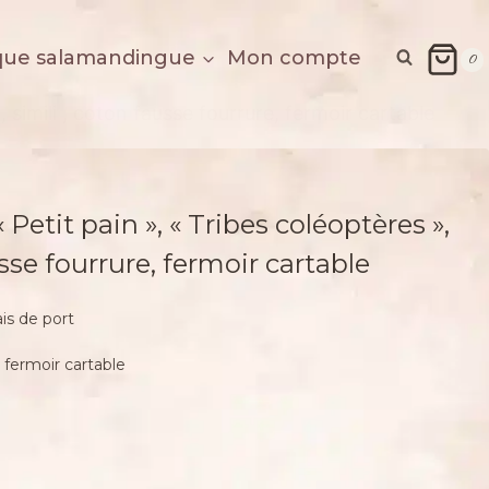
que salamandingue
Mon compte
0
 simili , coton fausse fourrure, fermoir cartable
Petit pain », « Tribes coléoptères »,
usse fourrure, fermoir cartable
ais de port
, fermoir cartable
€.