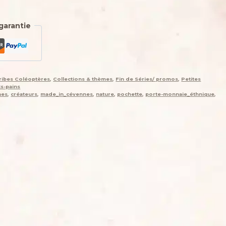
garantie
Tribes Coléoptères
,
Collections & thèmes
,
Fin de Séries/ promos
,
Petites
s-pains
nes
,
créateurs
,
made_in_cévennes
,
nature
,
pochette
,
porte-monnaie_éthnique
,