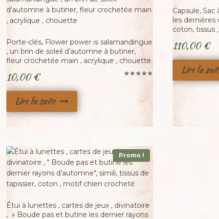
Adopté
Capsule, Sac à
les dernières 
Adopté
coton, tissus 
Porte-clés, Flower power is salamandingue
110,00
€
, un brin de soleil d’automne à butiner,
fleur crochetée main , acrylique , chouette
Lire la suit
10,00
€
Note
5.00
sur 5
Lire la suite
Promo !
Étui à lunettes , cartes de jeux , divinatoire
, » Boude pas et butine les dernier rayons