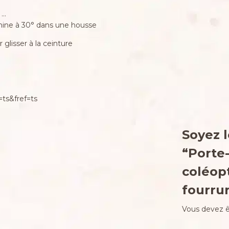
 …
achine à 30° dans une housse
glisser à la ceinture
ts&fref=ts
Soyez l
“Porte-
coléopt
fourrur
Vous devez 