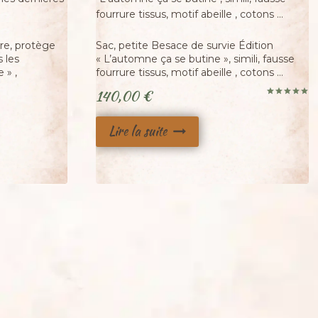
Adopté
ire, protège
Sac, petite Besace de survie Édition
s les
« L’automne ça se butine », simili, fausse
 » ,
fourrure tissus, motif abeille , cotons …
140,00
€
Note
5.00
sur 5
Lire la suite
€.