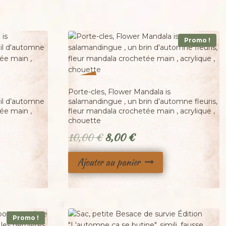
Promo !
%
20
-
Porte-cles, Flower Mandala is
eil d’automne
salamandingue , un brin d’automne fleuris,
tée main ,
fleur mandala crochetée main , acrylique ,
chouette
Le
Le
10,00
€
8,00
€
prix
prix
Ajouter au panier
initial
actuel
était :
est :
10,00 €.
8,00 €.
Promo !