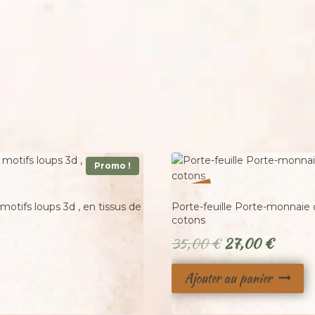
Promo !
%
23
-
motifs loups 3d , en tissus de
Porte-feuille Porte-monnaie d
cotons
Le
Le
35,00
€
27,00
€
prix
prix
Ajouter au panier
initial
actuel
était :
est :