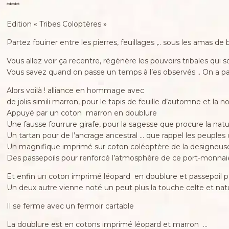
*****
Edition « Tribes Coloptères »
Partez fouiner entre les pierres, feuillages ,.. sous les amas de
Vous allez voir ça recentre, régénère les pouvoirs tribales qui s
Vous savez quand on passe un temps à l’es observés .. On a par
Alors voilà ! alliance en hommage avec
de jolis simili marron, pour le tapis de feuille d’automne et la no
Appuyé par un coton marron en doublure
Une fausse fourrure girafe, pour la sagesse que procure la nat
Un tartan pour de l’ancrage ancestral … que rappel les peuples
Un magnifique imprimé sur coton coléoptère de la designeu
Des passepoils pour renforcé l’atmosphère de ce port-monnai
Et enfin un coton imprimé léopard en doublure et passepoil po
Un deux autre vienne noté un peut plus la touche celte et natu
Il se ferme avec un fermoir cartable
La doublure est en cotons imprimé léopard et marron …