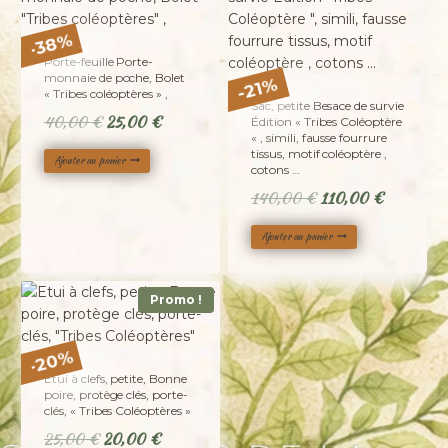
%
38
-
Porte-feuille Porte-
monnaie de poche, Bolet
%
21
-
« Tribes coléoptères » ,
Sac, petite Besace de survie
Le
Le
40,00
€
25,00
€
Édition « Tribes Coléoptère
« , simili, fausse fourrure
prix
prix
tissus, motif coléoptère ,
Ajouter au panier
initial
actuel
cotons …
était :
est :
Le
Le
140,00
€
110,00
€
40,00 €.
25,00 €.
prix
prix
Ajouter au panier
initial
actuel
était :
est :
140,00 €.
110,00 €
Promo !
%
20
-
Etui à clefs, petite, Bonne
poire, protège clés, porte-
clés, « Tribes Coléoptères »
Le
Le
25,00
€
20,00
€