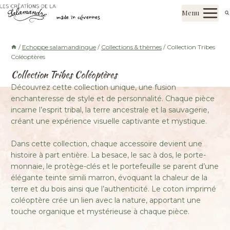
Aller
Les créations de la salamandre
Menu
au
made in cévennes
contenu
/
Echoppe salamandingue
/
Collections & thèmes
/
Collection Tribes
Coléoptères
Collection Tribes Coléoptères
Découvrez cette collection unique, une fusion
enchanteresse de style et de personnalité. Chaque pièce
incarne l’esprit tribal, la terre ancestrale et la sauvagerie,
créant une expérience visuelle captivante et mystique.
Dans cette collection, chaque accessoire devient une
histoire à part entière. La besace, le sac à dos, le porte-
monnaie, le protège-clés et le portefeuille se parent d’une
élégante teinte simili marron, évoquant la chaleur de la
terre et du bois ainsi que l’authenticité. Le coton imprimé
coléoptère crée un lien avec la nature, apportant une
touche organique et mystérieuse à chaque pièce.