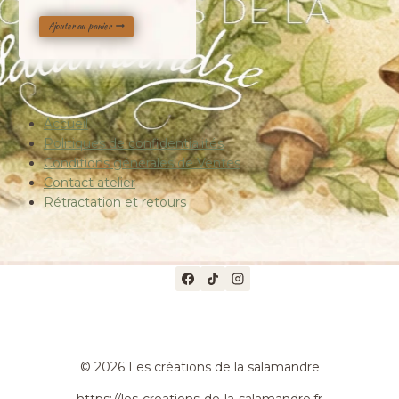
prix
prix
Ajouter au panier
initial
actuel
était :
est :
25,00 €.
20,00 €.
Accueil
Politiques de confidentialités
Conditions générales de Ventes
Contact atelier
Rétractation et retours
© 2026 Les créations de la salamandre
https://les-creations-de-la-salamandre.fr