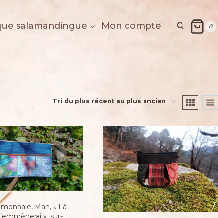
que salamandingue
Mon compte
0
é
-monnaie, Man, « Là
t’emmènerai », sur-