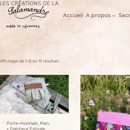
Aller
au
Accueil
A propos
Sac
contenu
Les créations de la salamandre
made in cévennes
Trié
Affichage de 1–15 sur 19 résultats
du
plus
récent
au
plus
ancien
Porte-monnaie, Man,
« Fraîcheur Estivale