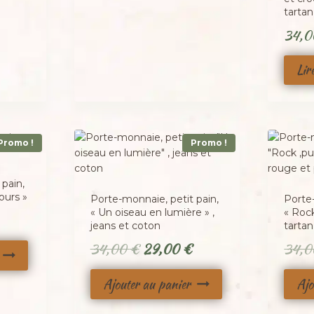
tartan
34,
Lir
Promo !
Promo !
pain,
ours »
Porte-monnaie, petit pain,
Porte-
« Un oiseau en lumière » ,
« Rock
Le
jeans et coton
tartan
prix
Le
Le
34,00
€
29,00
€
34,
actuel
prix
prix
est :
Ajouter au panier
Ajo
initial
actuel
.
29,00 €.
était :
est :