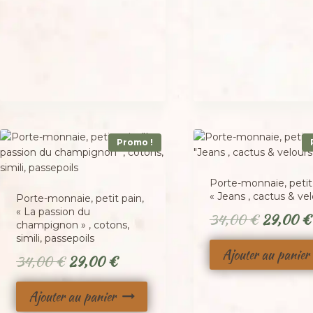
Promo !
Porte-monnaie, petit 
« Jeans , cactus & vel
Porte-monnaie, petit pain,
« La passion du
Le
34,00
€
29,00
€
champignon » , cotons,
prix
simili, passepoils
Ajouter au panier
Le
Le
initial
34,00
€
29,00
€
prix
prix
était :
Ajouter au panier
initial
actuel
34,00 €