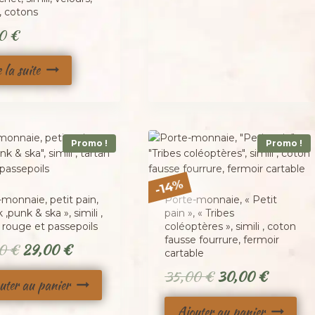
, cotons
00
€
e la suite
Promo !
Promo !
%
14
-
monnaie, petit pain,
Porte-monnaie, « Petit
 ,punk & ska », simili ,
pain », « Tribes
 rouge et passepoils
coléoptères », simili , coton
fausse fourrure, fermoir
Le
Le
00
€
29,00
€
cartable
prix
prix
Le
Le
35,00
€
30,00
€
uter au panier
initial
actuel
prix
prix
Ajouter au panier
était :
est :