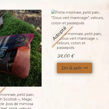
Adopté
Porte-monnaie, petit pain,
« Doux vert marécage »,
velours, coton et
passepoils
34,00
€
Lire la suite
é
monnaie, petit pain,
h Scottish », Magic
cle ,bois de mimosa
chet, simili, velours,