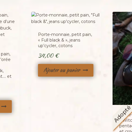
Porte-monnaie, petit pain,
« Full black & », jeans
up’cycler, cotons
pain,
34,00
€
l’orée
Ajouter au panier
k,
t…. et
Adopt
Porte-
« Witc
penta
et cro