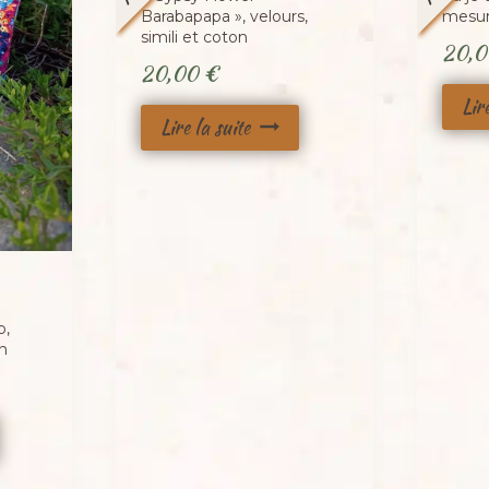
Barabapapa », velours,
mesure
simili et coton
20,
20,00
€
Lir
Lire la suite
o,
on