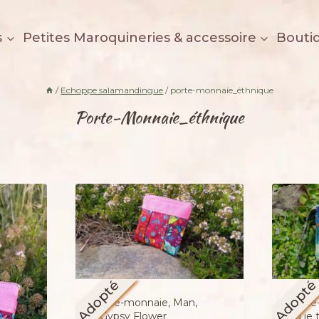
s
Petites Maroquineries & accessoire
Bouti
/
Echoppe salamandingue
/
porte-monnaie_éthnique
Porte-Monnaie_éthnique
Adopté
Adopt
Porte-monnaie, Man,
Porte
« Gypsy Flower
où je 