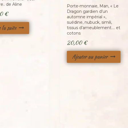
.. de Aline
Porte-monnaie, Man, « Le
Dragon gardien d’un
00
€
automne impérial »,
suédine, nubuck, simili,
e la suite
tissus d’ameublement…. et
cotons
20,00
€
Ajouter au panier