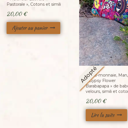
Pastorale », Cotons et simili
20,00
€
Ajouter au panier
Adopté
Porte-monnaie, Man,
« Gypsy Flower
Barabapapa » de bab
velours, simili et cot
20,00
€
Lire la suite