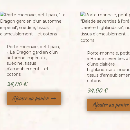
Porte-monnaie, petit pain,
« Le Dragon gardien d’un
Porte-monnaie, petit 
automne impérial »,
« Balade seventies à 
suédine, tissus
d’une clairière
d’ameublement…. et
highlandaise », nubuc
cotons
tissus d’ameublemen
cotons
34,00
€
34,00
€
Ajouter au panier
Ajouter au panier