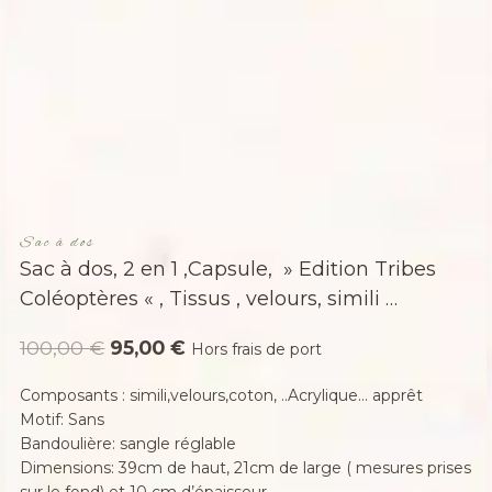
Sac à dos
Sac à dos, 2 en 1 ,Capsule, » Edition Tribes
Coléoptères « , Tissus , velours, simili …
Le
Le
100,00
€
95,00
€
Hors frais de port
prix
prix
Composants : simili,velours,coton, ..Acrylique… apprêt
initial
actuel
Motif: Sans
était :
est :
Bandoulière: sangle réglable
Dimensions: 39cm de haut, 21cm de large ( mesures prises
100,00 €.
95,00 €.
sur le fond) et 10 cm d’épaisseur..