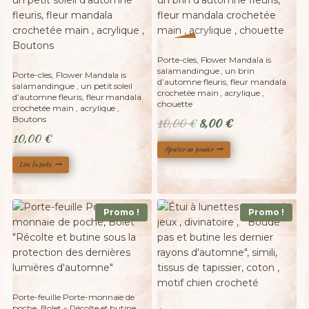
Adopté
%
20
-
Porte-cles, Flower Mandala is
salamandingue , un brin
Porte-cles, Flower Mandala is
d’automne fleuris, fleur mandala
salamandingue , un petit soleil
crochetée main , acrylique ,
d’automne fleuris, fleur mandala
chouette
crochetée main , acrylique ,
Boutons
Le
Le
10,00
€
8,00
€
10,00
€
prix
prix
Ajouter au panier
initial
actuel
Lire la suite
était :
est :
10,00 €.
8,00 €.
Promo !
Promo !
Porte-feuille Porte-monnaie de
poche, Bolet « Récolte et butine