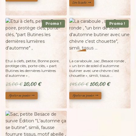
initial
actuel
sur 5
Lire la suite
était :
est :
35,00 €.
30,00 €.
Promo !
Promo !
%
31
-
Etui à clefs, petite, Bonne poire,
La caraboule , sac ,Besace ronde ,
protège clés, porte-clés, « part
« un brin de soleil d’automne
Butines les dernières lumières
butiner avec une chèvre c’est
d’automne » ,
chouette », simili, tissus …
Le
Le
Le
Le
25,00
€
20,00
€
145,00
€
100,00
€
prix
prix
prix
prix
Ajouter au panier
Ajouter au panier
initial
actuel
initial
actuel
était :
est :
était :
est :
25,00 €.
20,00 €.
145,00 €.
100,00 €.