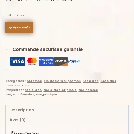
1 en stock
quantité
Ajouter au panier
de
Sac
à
Commande sécurisée garantie
dos,
2
en
1
,Capsule,
Catégories :
Automne
,
Fin de Séries/ promos
,
Sac à dos
,
Sac à dos,
"
Capsules & cie
Edition
Étiquettes :
sac_à_dos
,
sac_à_dos_originale
,
sac_homme
,
sac_multifonction
,
sac_pratique
Tribes
Coléoptères
",
Description
Tissus
Avis (0)
,
velours,
Description