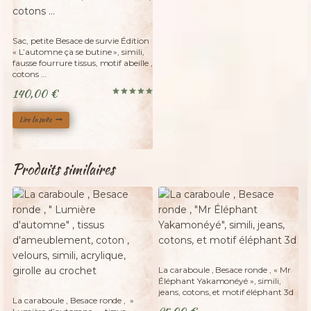
Adopté
Sac, petite Besace de survie Édition
« L’automne ça se butine », simili,
fausse fourrure tissus, motif abeille ,
cotons …
140,00
€
Note
5.00
sur 5
Lire la suite
Produits similaires
Adopté
La caraboule , Besace ronde , « Mr
Éléphant Yakamonéyé », simili,
Adopté
jeans, cotons, et motif éléphant 3d
La caraboule , Besace ronde , »