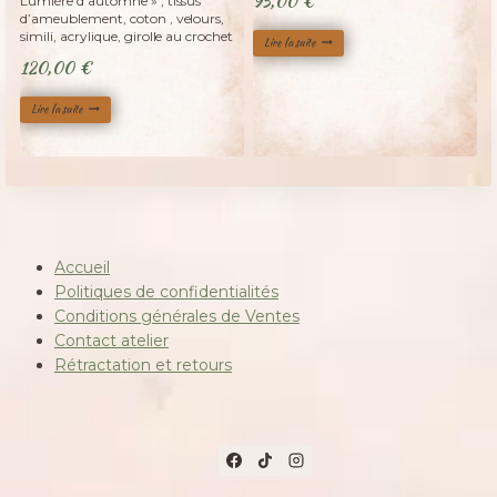
95,00
€
Lumière d’automne » , tissus
d’ameublement, coton , velours,
simili, acrylique, girolle au crochet
Lire la suite
120,00
€
Lire la suite
Accueil
Politiques de confidentialités
Conditions générales de Ventes
Contact atelier
Rétractation et retours