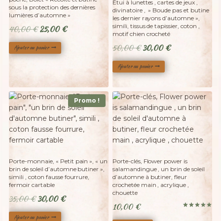
Étui à lunettes , cartes de jeux ,
sous la protection des dernières
divinatoire , » Boude pas et butine
lumières d’automne »
les dernier rayons d’automne »,
simili, tissus de tapissier, coton ,
Le
Le
40,00
€
25,00
€
motif chien crocheté
prix
prix
Le
Le
50,00
€
30,00
€
Ajouter au panier
initial
actuel
prix
prix
était :
est :
Ajouter au panier
initial
actuel
40,00 €.
25,00 €.
était :
est :
50,00 €.
30,00 €.
Promo !
Adopté
Porte-monnaie, « Petit pain », « un
Porte-clés, Flower power is
brin de soleil d’automne butiner »,
salamandingue , un brin de soleil
simili , coton fausse fourrure,
d’automne à butiner, fleur
fermoir cartable
crochetée main , acrylique ,
chouette
Le
Le
35,00
€
30,00
€
10,00
€
prix
prix
Note
Ajouter au panier
5.00