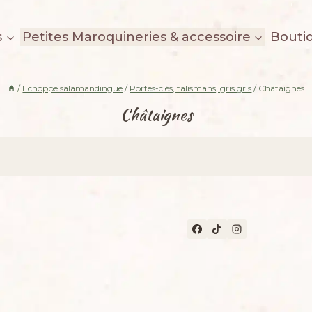
s
Petites Maroquineries & accessoire
Bouti
/
Echoppe salamandingue
/
Portes-clés, talismans, gris gris
/
Châtaignes
Châtaignes