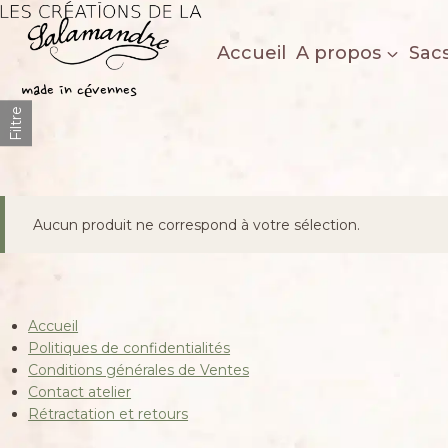
Aller
au
Accueil
A propos
Sac
contenu
Les créations de la salamandre
made in cévennes
Filtre
Aucun produit ne correspond à votre sélection.
Accueil
Politiques de confidentialités
Conditions générales de Ventes
Contact atelier
Rétractation et retours