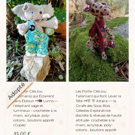
Adopté
Le Porte-Clés (ou
Les Porte-Clés (ou
Talismans) qui Éclairent
Talisman) qui font Lever la
sans Éblouir 🗝️🐘 Lumo —
Tête 🗝️🦒 🦒 Altaïra — la
l’éléphant sage et
Girafe des Sous-Bois
lumineux – crochetée à la
Célestes Exploratrice
main, acrylique, poly-
discrète & rêveuse de haute
cotons , boutons apprêt
altitude- crochetée à la
(Copie)
main, acrylique, poly-
cotons , boutons apprêt
85,00
€