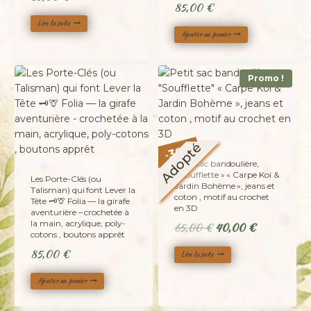
85,00
€
Lire la suite
Ajouter au panier
Promo !
Adopté
%
38
-
Petit sac bandoulière,
« Soufflette » « Carpe Koï &
Les Porte-Clés (ou
Jardin Bohème », jeans et
Talisman) qui font Lever la
coton , motif au crochet
Tête 🗝️🦒 Folia — la girafe
en 3D
aventurière – crochetée à
la main, acrylique, poly-
Le
Le
65,00
€
40,00
€
cotons , boutons apprêt
prix
prix
85,00
€
Lire la suite
initial
actuel
était :
est :
Ajouter au panier
65,00 €.
40,00 €.