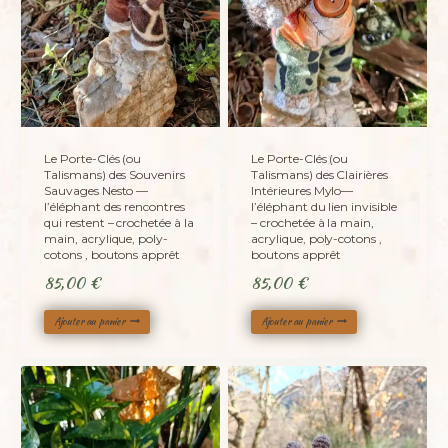
Le Porte-Clés (ou
Le Porte-Clés (ou
Talismans) des Souvenirs
Talismans) des Clairières
Sauvages Nesto —
Intérieures Mylo—
l’éléphant des rencontres
l’éléphant du lien invisible
qui restent – crochetée à la
– crochetée à la main,
main, acrylique, poly-
acrylique, poly-cotons ,
cotons , boutons apprêt
boutons apprêt
85,00
€
85,00
€
Ajouter au panier
Ajouter au panier