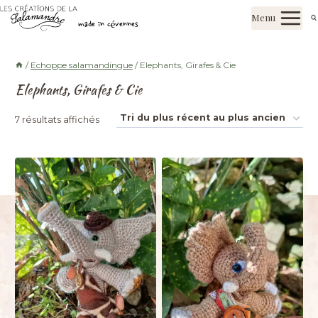
Aller
Les créations de la salamandre
Menu
au
made in cévennes
contenu
/
Echoppe salamandingue
/
Elephants, Girafes & Cie
Elephants, Girafes & Cie
Trié
7 résultats affichés
du
plus
récent
au
plus
ancien