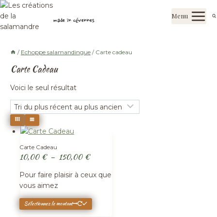
Aller
Les créations de la salamandre
au
Menu
made in cévennes
contenu
/
Echoppe salamandingue
/
Carte cadeau
Carte Cadeau
Voici le seul résultat
Carte Cadeau
Plage
10,00
€
–
150,00
€
de
Pour faire plaisir à ceux que
prix :
vous aimez
10,00 €
à
Ce
Sélectionnez le montant
produit
150,00 €