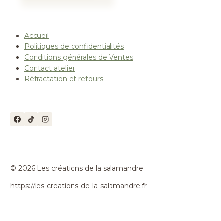
a
plusieurs
variations.
Accueil
Les
Politiques de confidentialités
options
Conditions générales de Ventes
peuvent
Contact atelier
être
Rétractation et retours
choisies
sur
la
page
du
produit
© 2026 Les créations de la salamandre
https://les-creations-de-la-salamandre.fr