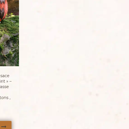
esace
it » –
rasse
tons ,