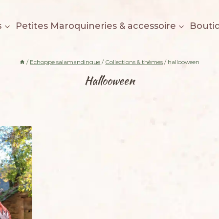
s
Petites Maroquineries & accessoire
Bouti
/
Echoppe salamandingue
/
Collections & thèmes
/
hallooween
Hallooween