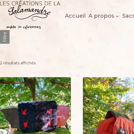
Aller
au
Accueil
A propos
Sac
contenu
Les créations de la salamandre
made in cévennes
Filtre
Trié
2 résultats affichés
du
plus
récent
au
plus
ancien