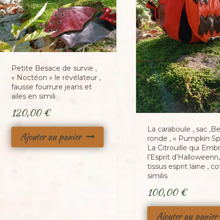
Petite Besace de survie ,
« Noctéon » le révélateur ,
fausse fourrure jeans et
ailes en simili
120,00
€
La caraboule , sac ,B
Ajouter au panier
ronde , « Pumpkin Spir
La Citrouille qui Emb
l’Esprit d’Halloweenn,
tissus esprit laine , co
similis
100,00
€
Ajouter au panier