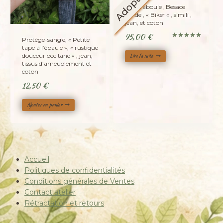
Adopté
La caraboule , Besace
ronde , « Biker « , simili ,
jean, et coton
95,00
€
Protège-sangle, « Petite
Note
tape à l’épaule », « rustique
5.00
sur 5
douceur occitane « , jean,
Lire la suite
tissus d’ameublement et
coton
12,50
€
Ajouter au panier
Accueil
Politiques de confidentialités
Conditions générales de Ventes
Contact atelier
Rétractation et retours