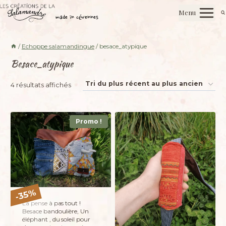
Aller
Les créations de la salamandre
Menu
au
made in cévennes
contenu
/
Echoppe salamandingue
/
besace_atypique
Besace_atypique
Trié
4 résultats affichés
du
plus
Promo !
récent
au
plus
ancien
%
35
-
La pense à pas tout !
Besace bandoulière, Un
éléphant , du soleil pour