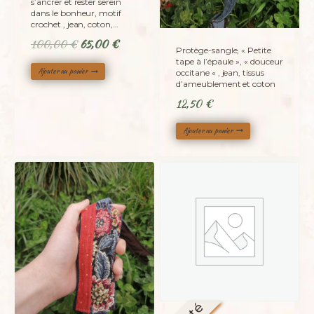
s’ancrer et rester serein
dans le bonheur, motif
crochet , jean, coton,…
Le
Le
100,00
€
65,00
€
Protège-sangle, « Petite
prix
prix
tape à l’épaule », « douceur
Ajouter au panier
occitane « , jean, tissus
initial
actuel
d’ameublement et coton
était :
est :
12,50
€
100,00 €.
65,00 €.
Ajouter au panier