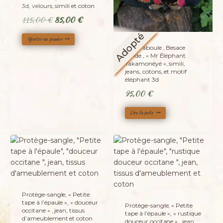
3d, velours, simili et coton
Le
Le
115,00
€
85,00
€
prix
prix
Adopté
Ajouter au panier
initial
actuel
La caraboule , Besace
était :
est :
ronde , « Mr Éléphant
Yakamonéyé », simili,
115,00 €.
85,00 €.
jeans, cotons, et motif
éléphant 3d
95,00
€
Lire la suite
Protège-sangle, « Petite
tape à l’épaule », « douceur
Protège-sangle, « Petite
occitane « , jean, tissus
tape à l’épaule », « rustique
d’ameublement et coton
douceur occitane « , jean,