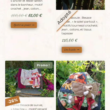
s’ancrer et rester serein
dans le bonheur, motif
crochet , jean, coton,…
Adopté
Le
Le
100,00
€
65,00
€
La caraboule , Besace
prix
prix
ronde , « le soleil partout »,
Ajouter au panier
motifs tournesol crocheté,
initial
actuel
jean , cotons, et tissus
était :
est :
tapissier
100,00 €.
65,00 €.
110,00
€
Lire la suite
Promo !
%
26
-
Petite Besace de survie,
« Miss Fox » , motif renard