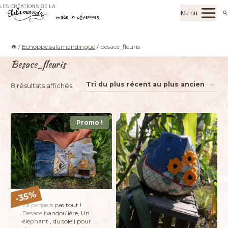
Aller
Les créations de la salamandre
Menu
au
made in cévennes
contenu
/
Echoppe salamandingue
/
besace_fleuris
Besace_fleuris
Trié
8 résultats affichés
du
plus
Promo !
récent
au
plus
ancien
%
35
-
La pense à pas tout !
Besace bandoulière, Un
éléphant , du soleil pour