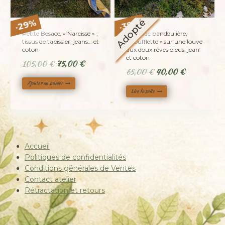
Adopté
%
%
29
38
-
-
Petite Besace, « Narcisse » ,
Petit sac bandoulière,
tissus de tapissier, jeans… et
« Soufflette » sur une louve
coton
aux doux rêves bleus, jean
et coton
Le
Le
105,00
€
75,00
€
Le
Le
65,00
€
40,00
€
prix
prix
prix
prix
Ajouter au panier
initial
actuel
Lire la suite
initial
actuel
était :
est :
était :
est :
105,00 €.
75,00 €.
65,00 €.
40,00 €.
Accueil
Politiques de confidentialités
Conditions générales de Ventes
Contact atelier
Rétractation et retours