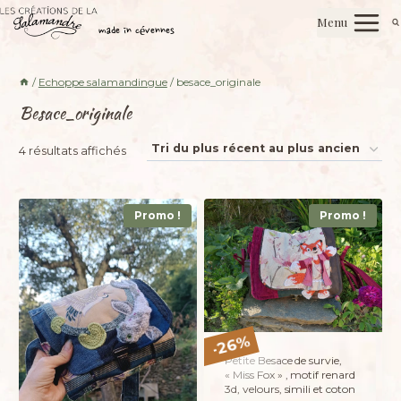
Aller
Les créations de la salamandre
Menu
au
made in cévennes
contenu
/
Echoppe salamandingue
/
besace_originale
Besace_originale
Trié
4 résultats affichés
du
plus
Promo !
Promo !
récent
au
plus
ancien
%
26
-
Petite Besace de survie,
« Miss Fox » , motif renard
3d, velours, simili et coton