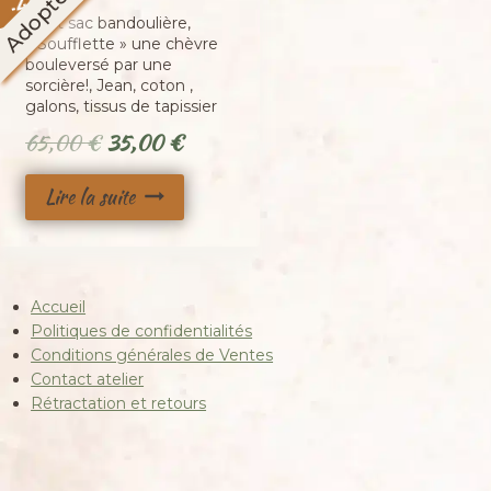
Adopté
46
-
Petit sac bandoulière,
« Soufflette » une chèvre
bouleversé par une
sorcière!, Jean, coton ,
galons, tissus de tapissier
Le
Le
65,00
€
35,00
€
prix
prix
Lire la suite
initial
actuel
était :
est :
65,00 €.
35,00 €.
Accueil
Politiques de confidentialités
Conditions générales de Ventes
Contact atelier
Rétractation et retours