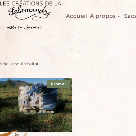
Aller
au
Accueil
A propos
Sac
contenu
Les créations de la salamandre
made in cévennes
Voici le seul résultat
Promo !
%