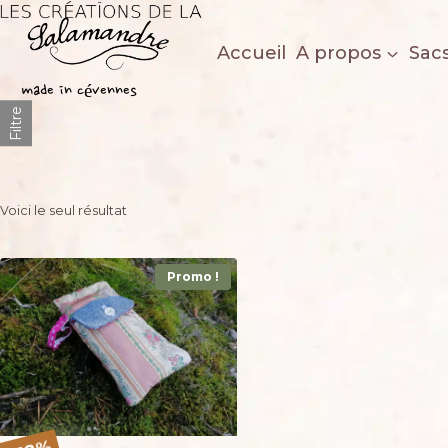
Aller
au
Accueil
A propos
Sac
contenu
Les créations de la salamandre
made in cévennes
Filtre
Voici le seul résultat
Promo !
%