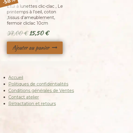
58
-
Etui à lunettes clic-clac , Le
printemps à l’oeil, coton
,tissus d’ameublement,
fermoir cliclac 10cm
Le
Le
37,00
€
15,50
€
prix
prix
Ajouter au panier
initial
actuel
était :
est :
37,00 €.
15,50 €.
Accueil
Politiques de confidentialités
Conditions générales de Ventes
Contact atelier
Rétractation et retours