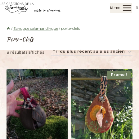
Aller
Les créations de la salamandre
Menu
au
made in cévennes
contenu
/
Echoppe salamandingue
/
porte-clefs
Porte-Clefs
Trié
8 résultats affichés
du
plus
Promo !
récent
au
plus
ancien