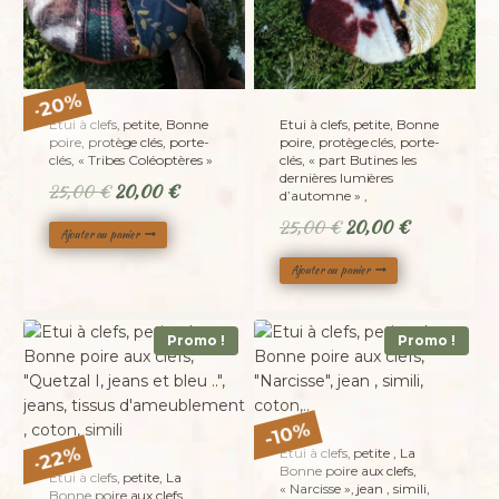
%
20
-
Etui à clefs, petite, Bonne
Etui à clefs, petite, Bonne
poire, protège clés, porte-
poire, protège clés, porte-
clés, « Tribes Coléoptères »
clés, « part Butines les
dernières lumières
Le
Le
25,00
€
20,00
€
d’automne » ,
prix
prix
Le
Le
25,00
€
20,00
€
Ajouter au panier
initial
actuel
prix
prix
était :
est :
Ajouter au panier
initial
actuel
25,00 €.
20,00 €.
était :
est :
25,00 €.
20,00 €.
Promo !
Promo !
%
10
-
%
Etui à clefs, petite , La
22
-
Bonne poire aux clefs,
Etui à clefs, petite, La
« Narcisse », jean , simili,
Bonne poire aux clefs,