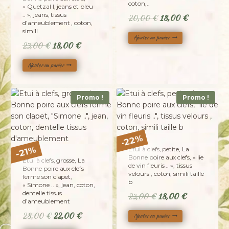
coton,..
« Quetzal I, jeans et bleu
.. », jeans, tissus
Le
Le
20,00
€
18,00
€
d’ameublement , coton,
prix
prix
simili
Ajouter au panier
initial
actuel
Le
Le
23,00
€
18,00
€
était :
est :
prix
prix
20,00 €.
18,00 €.
Ajouter au panier
initial
actuel
était :
est :
23,00 €.
18,00 €.
Promo !
Promo !
%
22
-
%
Etui à clefs, petite, La
21
-
Bonne poire aux clefs, « lie
Etui à clefs, grosse, La
de vin fleuris .. », tissus
Bonne poire aux clefs
velours , coton, simili taille
ferme son clapet,
b
« Simone .. », jean, coton,
dentelle tissus
Le
Le
23,00
€
18,00
€
d’ameublement
prix
prix
Le
Le
28,00
€
22,00
€
Ajouter au panier
initial
actuel
prix
prix