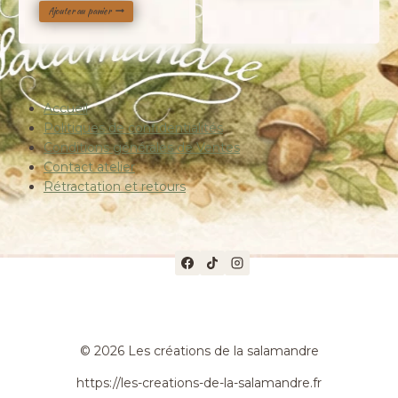
était :
est :
Ajouter au panier
initial
actuel
23,00 €.
18,00 €.
était :
est :
28,00 €.
22,00 €.
Accueil
Politiques de confidentialités
Conditions générales de Ventes
Contact atelier
Rétractation et retours
© 2026 Les créations de la salamandre
https://les-creations-de-la-salamandre.fr