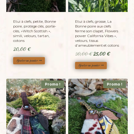
Etui à clefs, petite, Bonne
Etui à clefs, grosse, La
poire, protège clés, porte-
Bonne poire aux clefs
clés, »Witch Scottish »,
ferme son clapet, Flowers
simili, velours, tartan,
power California Vibes »,
cotons
velours, tissus
d’ameublement et cotons
20,00
€
Le
Le
30,00
€
25,00
€
prix
prix
Ajouter au panier
Ajouter au panier
initial
actuel
était :
est :
30,00 €.
25,00 €.
Promo !
Promo !