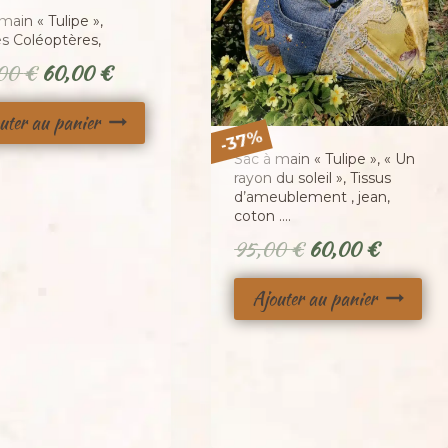
main « Tulipe »,
es Coléoptères,
Le
Le
,00
€
60,00
€
prix
prix
uter au panier
initial
actuel
%
37
-
était :
est :
Sac à main « Tulipe », « Un
rayon du soleil », Tissus
100,00 €.
60,00 €.
d’ameublement , jean,
coton ….
Le
Le
95,00
€
60,00
€
prix
prix
Ajouter au panier
initial
actuel
était :
est :
95,00 €.
60,00 €