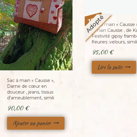
Promo !
Adopté
Sac à main « Causse 
à main Causse , de Ka
Festivité gipsy framb
fleuries ;velours, simil
95,00
€
Lire la suite
Sac à main « Causse »,
Dame de cœur en
douceur , jeans, tissus
d’ameublement, simili
90,00
€
Ajouter au panier