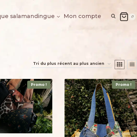
que salamandingue
Mon compte
0
Promo !
Promo !