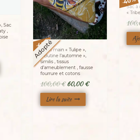
40
-
Sac à 
« Trib
100
», Sac
ty ,
Ajo
oise
Adopté
%
i
40
-
Sac à main « Tulipe »,
« Butine l’automne »,
similis , tissus
d’ameublement , fausse
fourrure et cotons
Le
Le
100,00
€
60,00
€
prix
prix
Lire la suite
initial
actuel
était :
est :
100,00 €.
60,00 €.