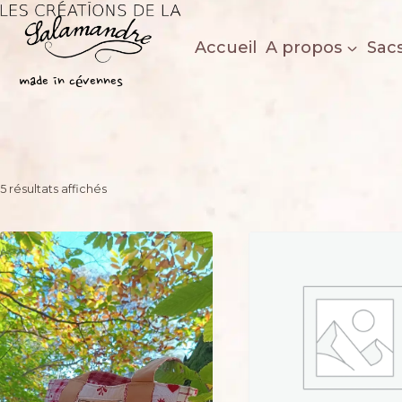
Aller
au
Accueil
A propos
Sac
contenu
Les créations de la salamandre
made in cévennes
Trié
5 résultats affichés
du
plus
récent
au
plus
ancien