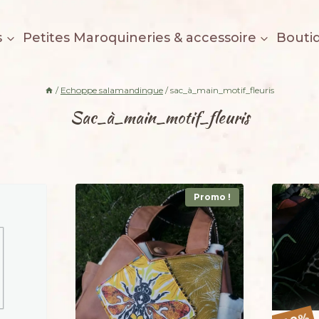
s
Petites Maroquineries & accessoire
Bouti
/
Echoppe salamandingue
/
sac_à_main_motif_fleuris
Sac_à_main_motif_fleuris
Promo !
%