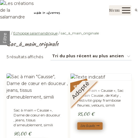
Aller
Les créations de la salamandre
au
Menu
made in cévennes
contenu
/
Echoppe salamandingue
/
sac_à_main_originale
Filtre
Sac_à_main_originale
Trié
5 résultats affichés
du
plus
Promo !
Adopté
récent
Sac à main « Causse », Sac
au
à main Causse , de Katy ,
Festivité gipsy framboise
plus
fleuries ;velours, simili
Sac à main « Causse »,
ancien
95,00
€
Dame de cœur en douceur
, jeans, tissus
d’ameublement, simili
Lire la suite
90,00
€