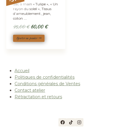
-
Sac à main « Tulipe », « Un
rayon du soleil », Tissus
d’ameublement , jean,
coton ….
Le
Le
95,00
€
60,00
€
prix
prix
Ajouter au panier
initial
actuel
était :
est :
95,00 €.
60,00 €.
Accueil
Politiques de confidentialités
Conditions générales de Ventes
Contact atelier
Rétractation et retours