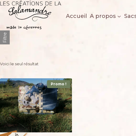
Aller
au
Accueil
A propos
Sac
contenu
Les créations de la salamandre
made in cévennes
Filtre
Voici le seul résultat
Promo !
%