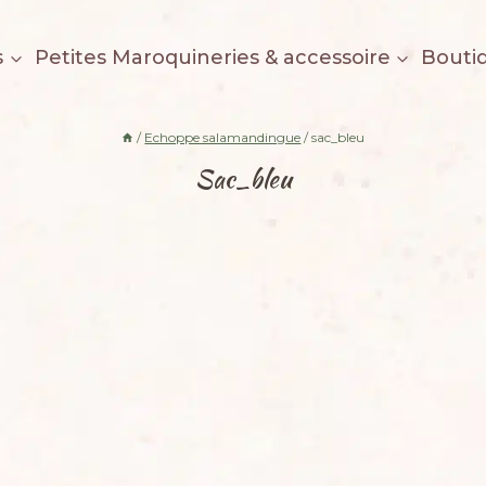
s
Petites Maroquineries & accessoire
Bouti
/
Echoppe salamandingue
/
sac_bleu
Sac_bleu