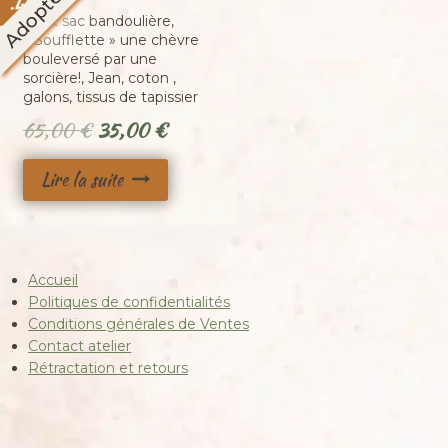
Adopté
46
-
Petit sac bandoulière,
« Soufflette » une chèvre
bouleversé par une
sorcière!, Jean, coton ,
galons, tissus de tapissier
Le
Le
65,00
€
35,00
€
prix
prix
Lire la suite
initial
actuel
était :
est :
65,00 €.
35,00 €.
Accueil
Politiques de confidentialités
Conditions générales de Ventes
Contact atelier
Rétractation et retours