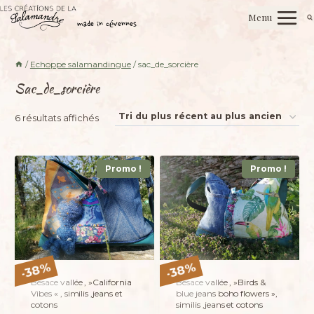
Aller
Les créations de la salamandre
Menu
au
made in cévennes
contenu
/
Echoppe salamandingue
/
sac_de_sorcière
Sac_de_sorcière
Trié
6 résultats affichés
du
plus
Promo !
Promo !
récent
au
plus
ancien
%
%
38
38
-
-
Besace vallée , »California
Besace vallée , »Birds &
Vibes « , similis ,jeans et
blue jeans boho flowers »,
cotons
similis ,jeans et cotons