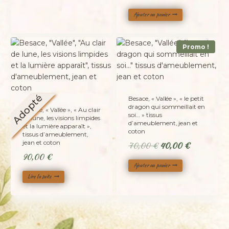
80,00 €.
50,00 €.
prix
prix
Ajouter au panier
initial
actuel
était :
est :
75,00 €.
45,00 €.
Promo !
Adopté
Besace, « Vallée », « le petit
dragon qui sommeillait en
Besace, « Vallée », « Au clair
soi… » tissus
de lune, les visions limpides
d’ameublement, jean et
et la lumière apparaît »,
coton
tissus d’ameublement,
jean et coton
Le
Le
70,00
€
40,00
€
90,00
€
prix
prix
Ajouter au panier
initial
actuel
Lire la suite
était :
est :
70,00 €.
40,00 €.