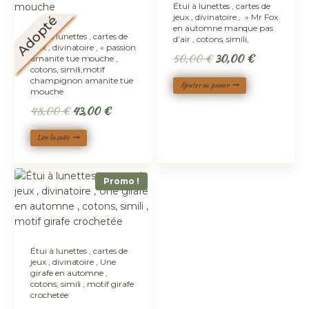
Étui à lunettes , cartes de
jeux , divinatoire , » Mr Fox
Adopté
en automne manque pas
Étui à lunettes , cartes de
d’air , cotons, simili,
jeux , divinatoire , « passion
Le
Le
50,00
€
30,00
€
amanite tue mouche ,
cotons, simili,motif
prix
prix
champignon amanite tue
Ajouter au panier
initial
actuel
mouche
était :
est :
Le
Le
48,00
€
43,00
€
50,00 €.
30,00 €.
prix
prix
Lire la suite
initial
actuel
était :
est :
48,00 €.
43,00 €.
Promo !
Étui à lunettes , cartes de
jeux , divinatoire , Une
girafe en automne ,
cotons, simili , motif girafe
crochetée