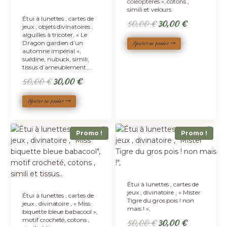
coléoptères », cotons ,
simili et velours
Étui à lunettes , cartes de
Le
Le
50,00
€
30,00
€
jeux , objets divinatoires ,
prix
prix
aiguilles à tricoter, « Le
Dragon gardien d’un
Ajouter au panier
initial
actuel
automne impérial »,
était :
est :
suédine, nubuck, simili,
tissus d’ameublement….
50,00 €.
30,00 €.
Le
Le
50,00
€
30,00
€
prix
prix
Ajouter au panier
initial
actuel
était :
est :
50,00 €.
30,00 €.
Promo !
Promo !
Étui à lunettes , cartes de
jeux , divinatoire , « Mister
Étui à lunettes , cartes de
Tigre du gros pois ! non
jeux , divinatoire , « Miss
mais ! »,
biquette bleue babacool »,
motif crocheté, cotons ,
Le
Le
50,00
€
30,00
€