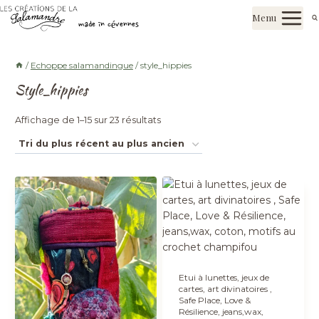
Aller
Les créations de la salamandre
Menu
au
made in cévennes
contenu
/
Echoppe salamandingue
/
style_hippies
Style_hippies
Trié
Affichage de 1–15 sur 23 résultats
du
plus
récent
au
plus
ancien
Etui à lunettes, jeux de
cartes, art divinatoires ,
Safe Place, Love &
Résilience, jeans,wax,