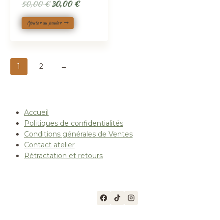
Le
Le
50,00
€
30,00
€
prix
prix
Ajouter au panier
initial
actuel
était :
est :
50,00 €.
30,00 €.
1
2
→
Accueil
Politiques de confidentialités
Conditions générales de Ventes
Contact atelier
Rétractation et retours