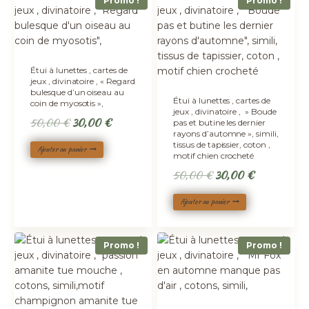
Promo !
Promo !
Étui à lunettes , cartes de
jeux , divinatoire , « Regard
bulesque d’un oiseau au
Étui à lunettes , cartes de
coin de myosotis »,
jeux , divinatoire , » Boude
Le
Le
50,00
€
30,00
€
pas et butine les dernier
rayons d’automne », simili,
prix
prix
tissus de tapissier, coton ,
Ajouter au panier
initial
actuel
motif chien crocheté
était :
est :
Le
Le
50,00
€
30,00
€
50,00 €.
30,00 €.
prix
prix
Ajouter au panier
initial
actuel
était :
est :
50,00 €.
30,00 €.
Promo !
Promo !