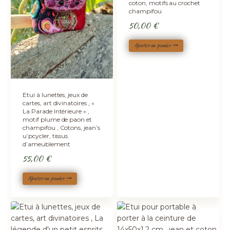
coton, motifs au crochet
champifou
50,00
€
Ajouter au panier
Etui à lunettes, jeux de
cartes, art divinatoires , «
La Parade Intérieure » ,
motif plume de paon et
champifou , Cotons, jean’s
u’pcycler, tissus
d’ameublement
55,00
€
Ajouter au panier