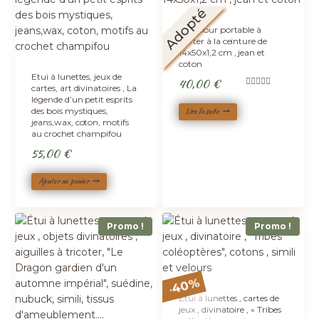
Adopté
Etui pour portable à
porter à la ceinture de
14x50x1,2 cm , jean et
coton
Etui à lunettes, jeux de
40,00
€
cartes, art divinatoires , La
Note
légende d’un petit esprits
5.00
sur 5
des bois mystiques,
Lire la suite
jeans,wax, coton, motifs
au crochet champifou
55,00
€
Ajouter au panier
Promo !
Promo !
%
40
-
Étui à lunettes , cartes de
jeux , divinatoire , « Tribes