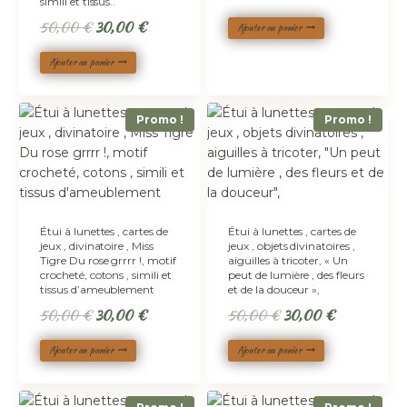
simili et tissus..
prix
prix
Le
Le
50,00
€
30,00
€
Ajouter au panier
initial
actuel
prix
prix
était :
est :
Ajouter au panier
initial
actuel
50,00 €.
30,00 €.
était :
est :
50,00 €.
30,00 €.
Promo !
Promo !
Étui à lunettes , cartes de
Étui à lunettes , cartes de
jeux , divinatoire , Miss
jeux , objets divinatoires ,
Tigre Du rose grrrr !, motif
aiguilles à tricoter, « Un
crocheté, cotons , simili et
peut de lumière , des fleurs
tissus d’ameublement
et de la douceur »,
Le
Le
Le
Le
50,00
€
30,00
€
50,00
€
30,00
€
prix
prix
prix
prix
Ajouter au panier
Ajouter au panier
initial
actuel
initial
actuel
était :
est :
était :
est :
50,00 €.
30,00 €.
50,00 €.
30,00 €.