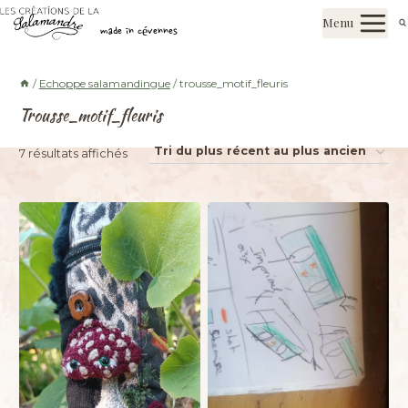
Aller
Les créations de la salamandre
Menu
au
made in cévennes
contenu
/
Echoppe salamandingue
/
trousse_motif_fleuris
Trousse_motif_fleuris
Trié
7 résultats affichés
du
plus
récent
au
plus
ancien