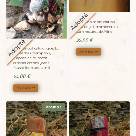
Adopté
Trousse simple, édition
« Là où je t’emmènerai »,
sur-mesure.. de Aline
35,00
€
Adopté
Trousse pot cylindrique, Lo
Lire la suite
Casal des Champifou,
L’apothicaire, motif
crochet cotons, jeans
fausse fourrure, simili
55,00
€
Lire la suite
Promo !