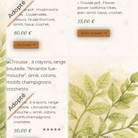
Adopté
« Trousse pot , Flower
power california Vibes,
Trousse pot , mushrooms
jean, simili, tissus, crochet,
Vibes , Coulemelles ,
velours, fausse fourrure,
55,00
€
simili, tissus, crochet,
60,00
€
Ajouter au panier
Lire la suite
Adopté
Trousse , à crayons, range
bouteille, « Amanite tue-
mouche », simili, cotons,
motifs champignons
crochetés
50,00
€
Note