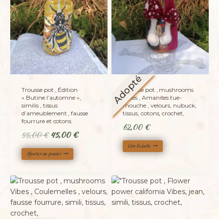
Adopté
Trousse pot , Édition
Trousse pot , mushrooms
« Butine l’automne »,
Vibes , Amanites tue-
similis , tissus
mouche , velours, nubuck,
d’ameublement , fausse
tissus, cotons, crochet,
fourrure et cotons
62,00
€
Le
Le
55,00
€
45,00
€
prix
prix
Lire la suite
Ajouter au panier
initial
actuel
était :
est :
55,00 €.
45,00 €.