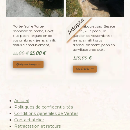
Adopté
Porte-feuille Porte-
La caraboule , sac ,Besace
monnaie de poche, Bolet
ronde , « Le paon , le
« Le paon , le gardien de
gardien de vos ombres »,
vos ombres », jeans, simili,
jeans, simili, tissus
tissus d’ameublement, …
d’ameublement, paon en
acrylique crocheté…
Le
Le
35,00
€
25,00
€
120,00
€
prix
prix
Ajouter au panier
initial
actuel
Lire la suite
était :
est :
35,00 €.
25,00 €.
Accueil
Politiques de confidentialités
Conditions générales de Ventes
Contact atelier
Rétractation et retours