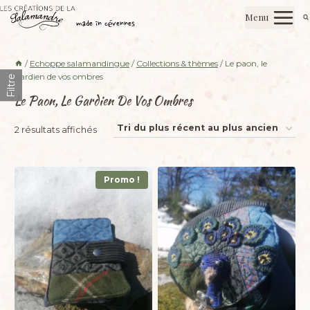
Aller
Les créations de la salamandre
Menu
au
made in cévennes
contenu
/
Echoppe salamandingue
/
Collections & thèmes
/
Le paon, le
gardien de vos ombres
Filtre
Le Paon, Le Gardien De Vos Ombres
Trié
2 résultats affichés
du
plus
Promo !
récent
au
plus
ancien