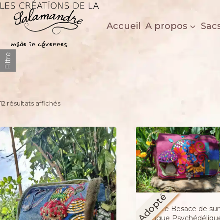
Aller
au
Accueil
A propos
Sac
contenu
Les créations de la salamandre
made in cévennes
Filtre
Trié
12 résultats affichés
du
plus
récent
au
plus
ancien
Adopté
Petite Besace de surv
Fugue Psychédéliqu