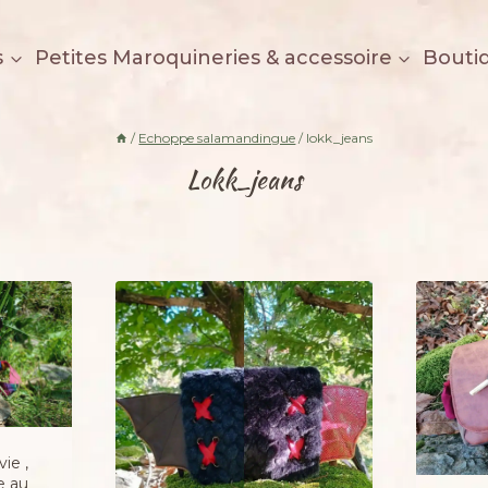
s
Petites Maroquineries & accessoire
Bouti
/
Echoppe salamandingue
/
lokk_jeans
Lokk_jeans
ie ,
e au