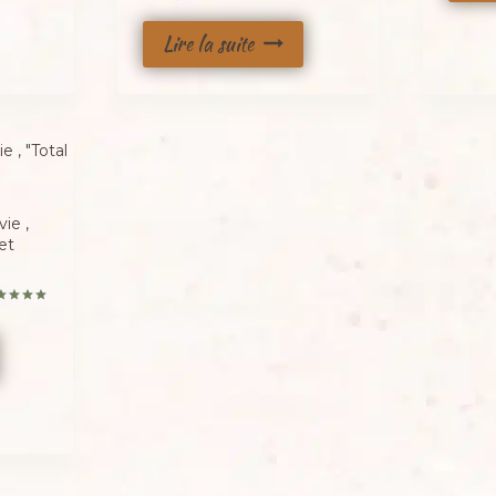
Lire la suite
ie ,
et
te
0
 5