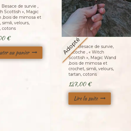
 Besace de survie ,
h Scottish », Magic
 ,bois de mimosa et
 simili, velours,
, cotons
,00
€
Adopté
Mini Besace de survie,
uter au panier
sacoche , « Witch
Scottish », Magic Wand
,bois de mimosa et
crochet, simili, velours,
tartan, cotons
127,00
€
Lire la suite