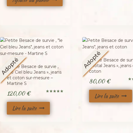
initial
actuel
était :
est :
130,00 €.
110,00 €.
Adopté
Adopté
Petite Besace de surv
« Total Jeans », jeans 
Petite Besace de survie ,
coton
« le Ciel bleu Jeans », jeans
et coton sur-mesure –
80,00
€
Martine S
No
5.0
sur
120,00
€
Lire la suite
Note
5.00
sur 5
Lire la suite