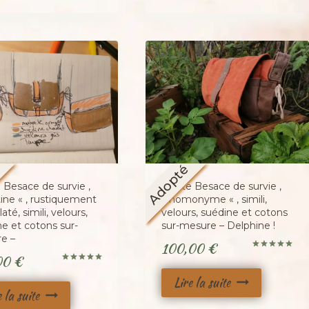
é
Adopté
 Besace de survie ,
Petite Besace de survie ,
ine « , rustiquement
« homonyme « , simili,
até, simili, velours,
velours, suédine et cotons
e et cotons sur-
sur-mesure – Delphine !
e –
100,00
€
Note
00
€
5.00
Note
sur 5
5.00
Lire la suite
sur 5
e la suite