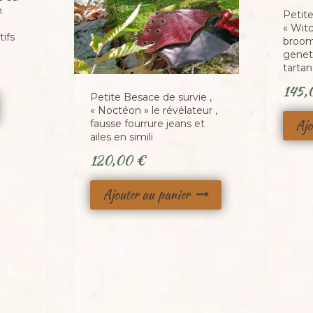
n
Petite
« Witc
ifs
broom
genet,
tartan
145
Petite Besace de survie ,
« Noctéon » le révélateur ,
Ajo
fausse fourrure jeans et
ailes en simili
120,00
€
Ajouter au panier