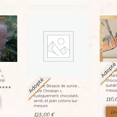
Adopt
,
Petite
 »,
« Mart
Adopté
ili
chocol
suédin
Petite Besace de survie ,
mesur
« De Christian »,
te
0
rustiquement chocolaté,
110,
 5
simili, et jean cotons sur-
mesure
Lir
125,00
€