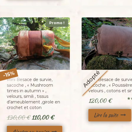
Promo !
Adopté
%
15
-
Mini Besace de survie,
Mini Besace de survie
sacoche , « Mushroom
sacoche , « Poussière
times in autumn » ,
velours , cotons et sim
velours, simili , tissus
120,00
€
d’ameublement ,girole en
No
crochet et coton
5.0
sur
Lire la suite
Le
Le
130,00
€
110,00
€
prix
prix
Ajouter au panier