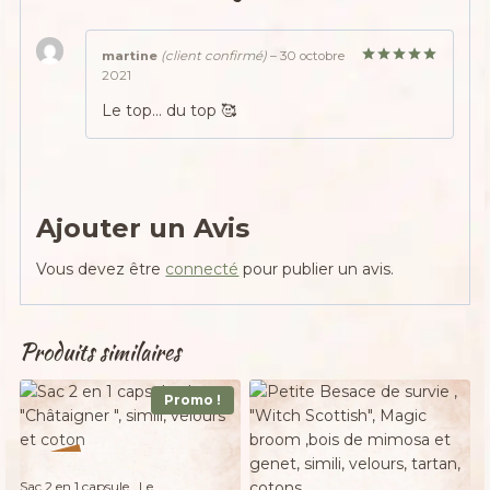
martine
(client confirmé)
–
30 octobre
2021
Note
5
sur
5
Le top… du top 🥰
Ajouter un Avis
Vous devez être
connecté
pour publier un avis.
Produits similaires
Promo !
Adopté
%
26
-
Sac 2 en 1 capsule , Le ,