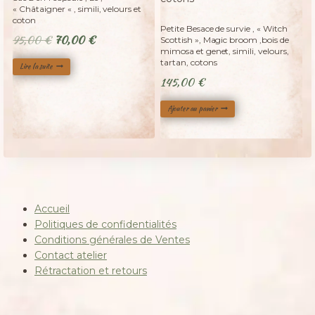
« Châtaigner « , simili, velours et
coton
Petite Besace de survie , « Witch
Le
Le
95,00
€
70,00
€
Scottish », Magic broom ,bois de
mimosa et genet, simili, velours,
prix
prix
tartan, cotons
Lire la suite
initial
actuel
145,00
€
était :
est :
95,00 €.
70,00 €.
Ajouter au panier
Accueil
Politiques de confidentialités
Conditions générales de Ventes
Contact atelier
Rétractation et retours