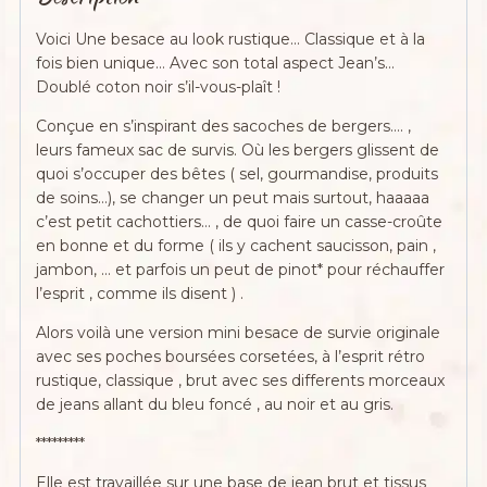
Voici Une besace au look rustique… Classique et à la
fois bien unique… Avec son total aspect Jean’s…
Doublé coton noir s’il-vous-plaît !
Conçue en s’inspirant des sacoches de bergers…. ,
leurs fameux sac de survis. Où les bergers glissent de
quoi s’occuper des bêtes ( sel, gourmandise, produits
de soins…), se changer un peut mais surtout, haaaaa
c’est petit cachottiers… , de quoi faire un casse-croûte
en bonne et du forme ( ils y cachent saucisson, pain ,
jambon, … et parfois un peut de pinot* pour réchauffer
l’esprit , comme ils disent ) .
Alors voilà une version mini besace de survie originale
avec ses poches boursées corsetées, à l’esprit rétro
rustique, classique , brut avec ses differents morceaux
de jeans allant du bleu foncé , au noir et au gris.
*********
Elle est travaillée sur une base de jean brut et tissus