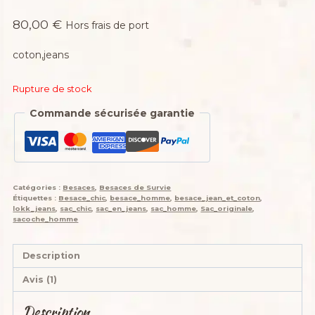
Noté
1
5.00
sur 5 basé
80,00
€
sur
notation
Hors frais de port
client
coton,jeans
Rupture de stock
Commande sécurisée garantie
Catégories :
Besaces
,
Besaces de Survie
Étiquettes :
Besace_chic
,
besace_homme
,
besace_jean_et_coton
,
lokk_jeans
,
sac_chic
,
sac_en_jeans
,
sac_homme
,
Sac_originale
,
sacoche_homme
Description
Avis (1)
Description