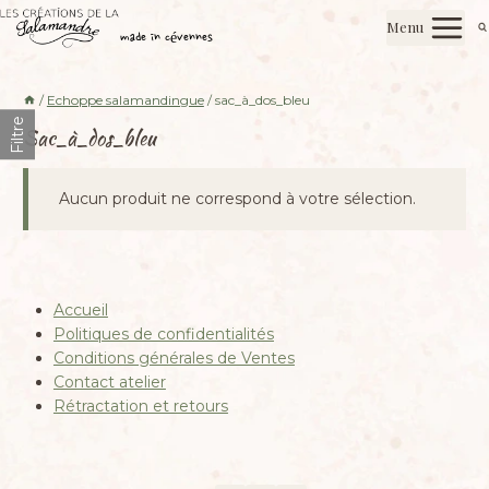
Aller
Les créations de la salamandre
Menu
au
made in cévennes
contenu
/
Echoppe salamandingue
/
sac_à_dos_bleu
Filtre
Sac_à_dos_bleu
Aucun produit ne correspond à votre sélection.
Accueil
Politiques de confidentialités
Conditions générales de Ventes
Contact atelier
Rétractation et retours