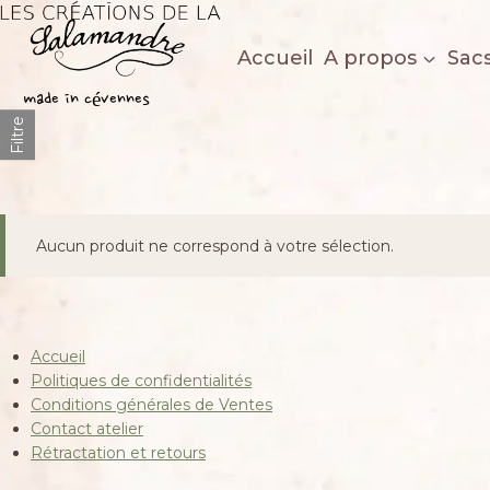
Aller
au
Accueil
A propos
Sac
contenu
Les créations de la salamandre
made in cévennes
Filtre
Aucun produit ne correspond à votre sélection.
Accueil
Politiques de confidentialités
Conditions générales de Ventes
Contact atelier
Rétractation et retours