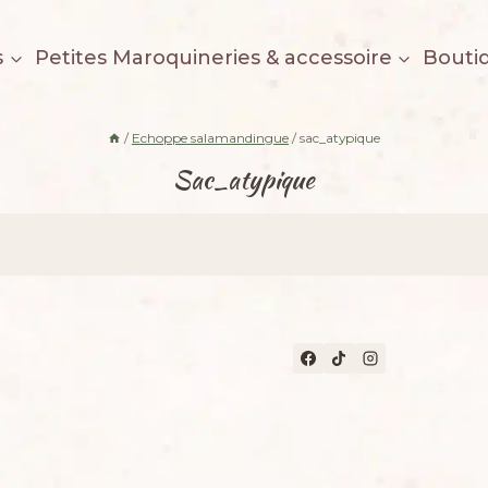
s
Petites Maroquineries & accessoire
Bouti
/
Echoppe salamandingue
/
sac_atypique
Sac_atypique