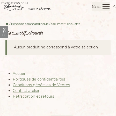
Aller
Les créations de la salamandre
Menu
au
made in cévennes
contenu
/
Echoppe salamandingue
/
sac_motif_chouette
Filtre
Sac_motif_chouette
Aucun produit ne correspond à votre sélection.
Accueil
Politiques de confidentialités
Conditions générales de Ventes
Contact atelier
Rétractation et retours