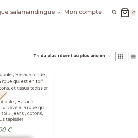
que salamandingue
Mon compte
0
é
raboule , Besace
, « Révèle la roue qui
 toi », jeans , cotons,
sus tapissier
,00
€