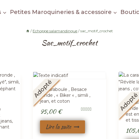
s
Petites Maroquineries & accessoire
Bouti
/
Echoppe salamandingue
/
sac_motif_crochet
Sac_motif_crochet
Adopté
La caraboule , Besace
Adopt
ronde , « Biker « , simili ,
jean, et coton
La ca
ronde 
e
95,00
€
est en
t
Note
5.00
et tis
 jeans,
sur 5
Lire la suite
phant
105