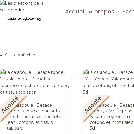
Aller
au
Accueil
A propos
Sac
Les créations de la salamandre
contenu
made in cévennes
Trié
4 résultats affichés
du
plus
récent
au
Adopté
Adopté
plus
La caraboule , Besace
La caraboule , Besac
ancien
ronde , « le soleil partout »,
ronde , « Mr Éléphan
motifs tournesol crocheté,
Yakamonéyé », simili,
jean , cotons, et tissus
cotons, et motif élé
tapissier
3d